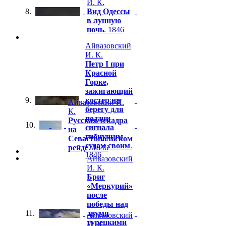
И. К.
8.
Вид Одессы
в лунную
ночь
. 1846
Айвазовский
И. К.
Петр I при
Красной
Горке,
зажигающий
9.
костер на
Айвазовский И.
берегу для
К.
подачи
Русская эскадра
10.
сигнала
на
гибнущим
Севастопольском
судам своим
.
рейде
. 1846
1846
Айвазовский
И. К.
Бриг
«Меркурий»
после
победы над
11.
двумя
Айвазовский
турецкими
И. К.