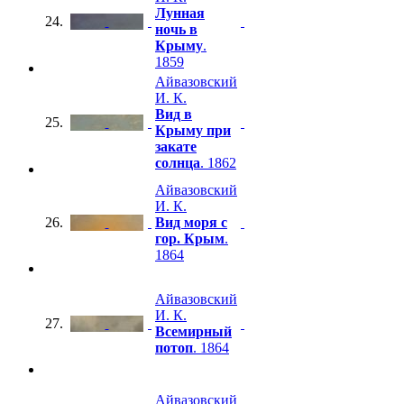
Лунная
24.
ночь в
Крыму
.
1859
Айвазовский
И. К.
Вид в
25.
Крыму при
закате
солнца
. 1862
Айвазовский
И. К.
26.
Вид моря с
гор. Крым
.
1864
Айвазовский
И. К.
27.
Всемирный
потоп
. 1864
Айвазовский