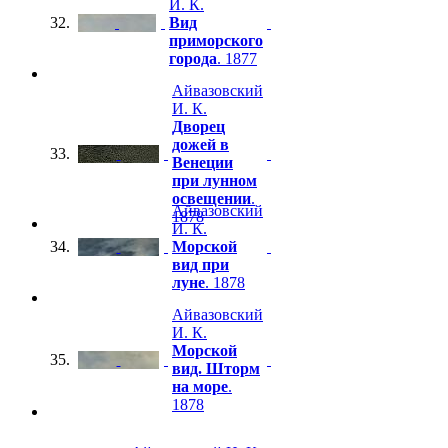
И. К.
32.
Вид
приморского
города
. 1877
Айвазовский
И. К.
Дворец
дожей в
33.
Венеции
при лунном
освещении
.
Айвазовский
1878
И. К.
34.
Морской
вид при
луне
. 1878
Айвазовский
И. К.
Морской
35.
вид. Шторм
на море
.
1878