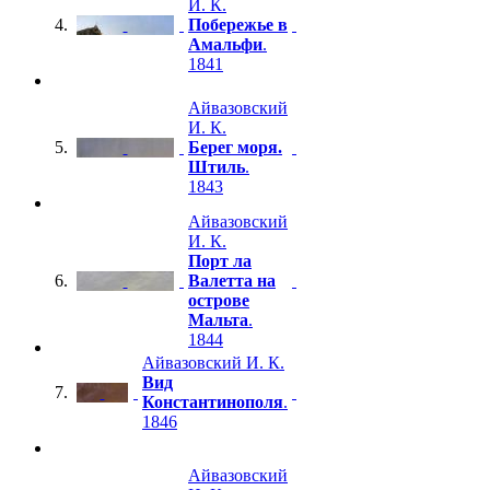
И. К.
4.
Побережье в
Амальфи
.
1841
Айвазовский
И. К.
5.
Берег моря.
Штиль
.
1843
Айвазовский
И. К.
Порт ла
6.
Валетта на
острове
Мальта
.
1844
Айвазовский И. К.
Вид
7.
Константинополя
.
1846
Айвазовский