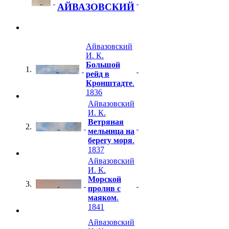
АЙВАЗОВСКИЙ
Айвазовский
И. К.
Большой
1.
рейд в
Кронштадте
.
1836
Айвазовский
И. К.
Ветряная
2.
мельница на
берегу моря
.
1837
Айвазовский
И. К.
Морской
3.
пролив с
маяком
.
1841
Айвазовский