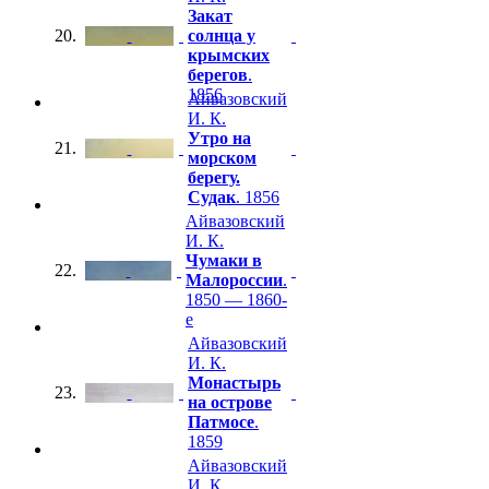
Закат
20.
солнца у
крымских
берегов
.
1856
Айвазовский
И. К.
Утро на
21.
морском
берегу.
Судак
. 1856
Айвазовский
И. К.
Чумаки в
22.
Малороссии
.
1850 — 1860-
е
Айвазовский
И. К.
Монастырь
23.
на острове
Патмосе
.
1859
Айвазовский
И. К.