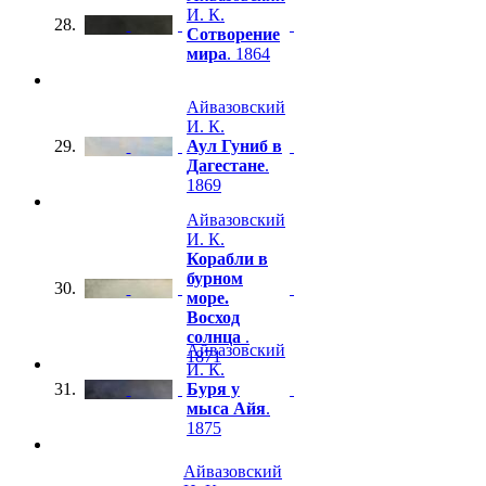
И. К.
28.
Сотворение
мира
. 1864
Айвазовский
И. К.
29.
Аул Гуниб в
Дагестане
.
1869
Айвазовский
И. К.
Корабли в
бурном
30.
море.
Восход
солнца
.
Айвазовский
1871
И. К.
31.
Буря у
мыса Айя
.
1875
Айвазовский