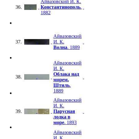
Айвазовский И. К.
36.
Константинополь
.
1882
Айвазовский
37.
И. К.
Волна
. 1889
Айвазовский
И. К.
Облака над
38.
морем.
Штиль
.
1889
Айвазовский
И. К.
39.
Парусная
лодка в
море
. 1893
Айвазовский
И. К.