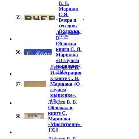
В. В.
Маршак
С.Я.
55.
Вчера и
сегодня.
Обложка.
.
Лебедев В.
1925
В.
Обложка
книги С. Я.
56.
Маршака
«О глупом
мышонке»
.
Лебедев В. В.
1925
Иллюстрация
к книге С. Я.
57.
Маршака «О
глупом
мышонке»
.
1925
Лебедев В. В.
Обложка к
книге С.
58.
Маршака
«Многоточие»
.
1926