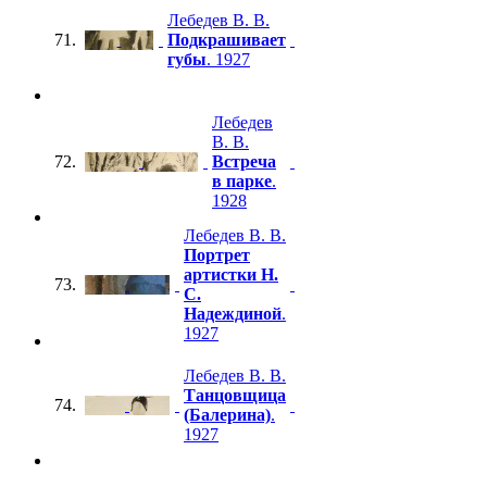
Лебедев В. В.
71.
Подкрашивает
губы
. 1927
Лебедев
В. В.
72.
Встреча
в парке
.
1928
Лебедев В. В.
Портрет
артистки Н.
73.
С.
Надеждиной
.
1927
Лебедев В. В.
Танцовщица
74.
(Балерина)
.
1927