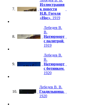
Лебедев В. В.
Иллюстрация
7.
к повести
Н.В. Гоголя
«Нос»
. 1919
Лебедев В.
В.
8.
Натюрморт
с палитрой
.
1919
Лебедев В.
В.
9.
Натюрморт
с ботинком
.
1920
Лебедев В. В.
10.
Гладильщица
.
1920