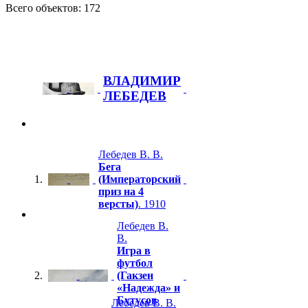
Всего объектов: 172
ВЛАДИМИР
ЛЕБЕДЕВ
Лебедев В. В.
Бега
1.
(Императорский
приз на 4
версты)
. 1910
Лебедев В.
В.
Игра в
футбол
2.
(Гакзен
«Надежда» и
Бутусов
Лебедев В. В.