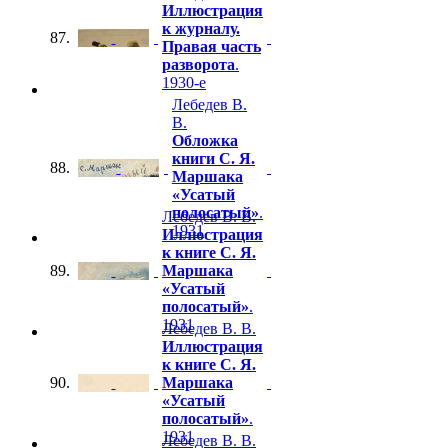
Иллюстрация
к журналу.
87.
Правая часть
разворота
.
1930-е
Лебедев В.
В.
Обложка
книги С. Я.
88.
Маршака
«Усатый
полосатый»
.
Лебедев В. В.
1931
Иллюстрация
к книге С. Я.
89.
Маршака
«Усатый
полосатый»
.
1931
Лебедев В. В.
Иллюстрация
к книге С. Я.
90.
Маршака
«Усатый
полосатый»
.
1931
Лебедев В. В.