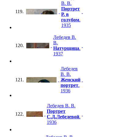
В. В.
Портрет
119.
Р. в
голубом
.
1935
Лебедев В.
В.
120.
Натурщица
.
1937
Лебедев
В. В.
121.
Женский
портрет
.
1936
Лебедев В. В.
Портрет
122.
С.Д.Лебедевой
.
1936