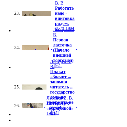
В. В.
Работать
23.
надо -
винтовка
рядом
.
1920-1921
Лебедев В.
В.
Первая
ласточка
24.
(Начало
внешней
торговли)
.
Лебедев В.
1921
В.
Плакат
«Значит ...
запомни
25.
читатель ...
государство
должно
Лебедев В. В.
кормить не
Интерьер с
26.
хуже!»
.
«буржуйкой»
.
1921
1921