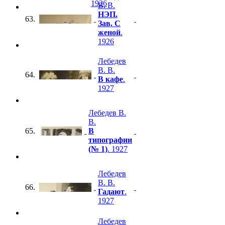
1926
В. В.
НЭП.
63.
Зав. С
женой
.
1926
Лебедев
В. В.
64.
В кафе
.
1927
Лебедев В.
В.
65.
В
типографии
(№ 1)
. 1927
Лебедев
В. В.
66.
Гадают
.
1927
Лебедев