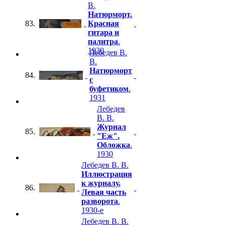
В.
Натюрморт.
83.
Красная
гитара и
палитра
.
1930
Лебедев В.
В.
Натюрморт
84.
с
буфетиком
.
1931
Лебедев
В. В.
Журнал
85.
"Еж".
Обложка
.
1930
Лебедев В. В.
Иллюстрация
к журналу.
86.
Левая часть
разворота
.
1930-е
Лебедев В. В.