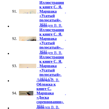
Иллюстрация
к книге С. Я.
91.
Маршака
«Усатый
полосатый»
.
1931
Лебедев В. В.
Иллюстрация
к книге С. Я.
92.
Маршака
«Усатый
полосатый».
.
1931
Лебедев В. В.
Иллюстрация
к книге С. Я.
93.
Маршака
«Усатый
полосатый»
.
1931 (?)
Лебедев В. В.
Обложка к
книге С.
94.
Маршака
«Доска
соревнования»
.
1931
Лебедев В. В.