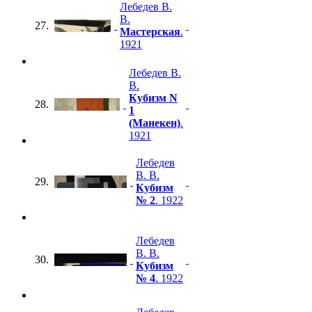
Лебедев В.
В.
27.
Мастерская
.
1921
Лебедев В.
В.
Кубизм N
28.
1
(Манекен)
.
1921
Лебедев
В. В.
29.
Кубизм
№ 2
. 1922
Лебедев
В. В.
30.
Кубизм
№ 4
. 1922