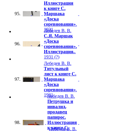
Иллюстрация
к книге С.
95.
Маршака
«Доска
соревнования»
.
1931
Лебедев В. В.
С.Я. Маршак
«Доска
96.
соревнования».
Иллюстрация.
.
1931 (?)
Лебедев В. В.
Титульный
лист к книге С.
97.
Маршака
«Доска
соревнования»
.
1931
Лебедев В. В.
Петрушка и
инвалид,
продавец
папирос.
98.
Иллюстрация
к книге С.
Лебедев В. В.