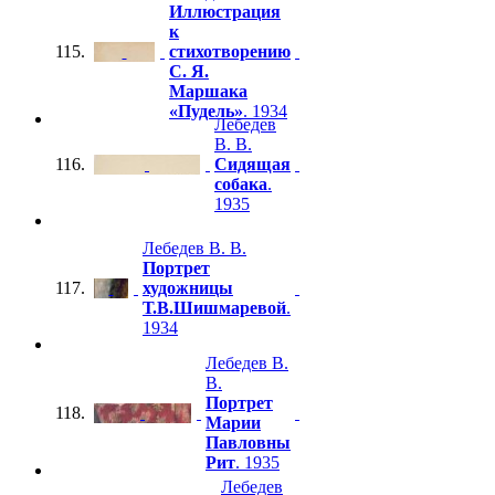
Иллюстрация
к
115.
стихотворению
С. Я.
Маршака
«Пудель»
. 1934
Лебедев
В. В.
116.
Сидящая
собака
.
1935
Лебедев В. В.
Портрет
117.
художницы
Т.В.Шишмаревой
.
1934
Лебедев В.
В.
Портрет
118.
Марии
Павловны
Рит
. 1935
Лебедев