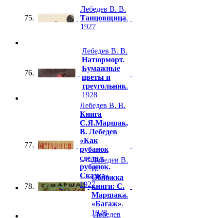
Лебедев В. В.
75.
Танцовщица
.
1927
Лебедев В. В.
Натюрморт.
Бумажные
76.
цветы и
треугольник
.
1928
Лебедев В. В.
Книга
С.Я.Маршак,
В. Лебедев
«Как
77.
рубанок
сделал
Лебедев В.
рубанок.
В.
Сказка»
.
Обложка
1927
78.
книги: С.
Маршака.
«Багаж»
.
1928
Лебедев