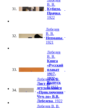
Лебедев
В. В.
31.
Кубизм.
Прачка
.
1922
Лебедев
В. В.
32.
Непманы
.
1921
Лебедев
В. В.
Книга
«Русский
33.
плакат
1917-
1922».
Лебедев В. В.
Выпуск
Лист из
I
. 1922
детской книги
34.
«Приключения
Чуч-ло» В.В.
Лебедева
. 1922
Лебедев В. В.