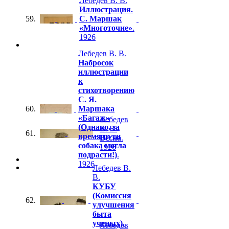
Лебедев В. В.
Иллюстрация.
59.
С. Маршак
«Многоточие»
.
1926
Лебедев В. В.
Набросок
иллюстрации
к
стихотворению
С. Я.
60.
Маршака
«Багаж»
Лебедев
(Однако, за
В. В.
61.
время пути
Весна
.
собака могла
1926
подрасти!)
.
1926
Лебедев В.
В.
КУБУ
(Комиссия
62.
улучшения
быта
ученых)
.
Лебедев