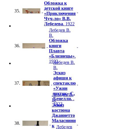
Обложка к
детской книге
35.
«Приключения
Чуч-ло» В.В.
Лебедева
. 1922
Лебедев В.
В.
Обложка
36.
книги
Плавта
«Близнецы»
.
1923
Лебедев В.
В.
Эскиз
афиши к
37.
спектаклю
«Ужин
шуток» С.
Лебедев В.
Бенелли.
.
В.
1923
Эскиз
костюма
Джаннетто
Маласнини
38.
к
Лебедев