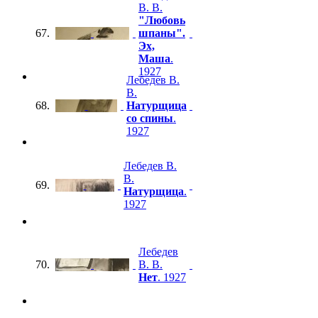
В. В.
"Любовь
67.
шпаны".
Эх,
Маша
.
1927
Лебедев В.
В.
68.
Натурщица
со спины
.
1927
Лебедев В.
В.
69.
Натурщица
.
1927
Лебедев
70.
В. В.
Нет
. 1927