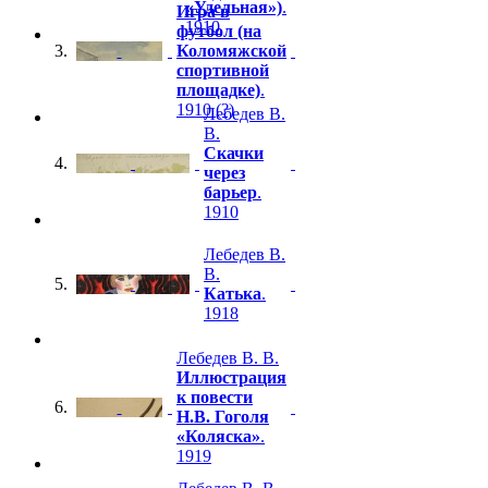
«Удельная»)
.
Игра в
1910
футбол (на
3.
Коломяжской
спортивной
площадке)
.
1910 (?)
Лебедев В.
В.
Скачки
4.
через
барьер
.
1910
Лебедев В.
В.
5.
Катька
.
1918
Лебедев В. В.
Иллюстрация
к повести
6.
Н.В. Гоголя
«Коляска»
.
1919