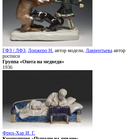
ГФЗ / ЛФЗ
,
Лонжеро Н.
автор модели,
Лаврентьева
автор
росписи
Группа «Охота на медведя»
1936
Фрих-Хар И. Г.
Композиция «Пушкин на диване»