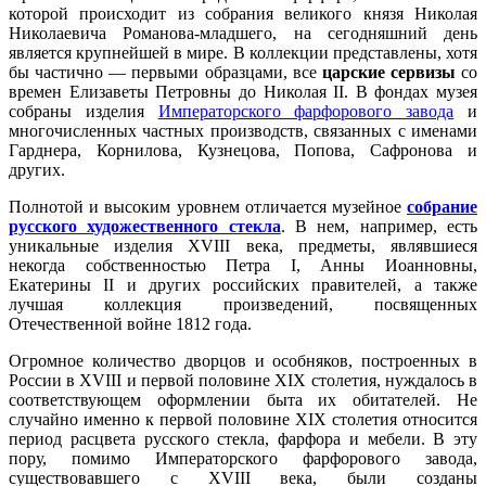
которой происходит из собрания великого князя Николая
Николаевича Романова-младшего, на сегодняшний день
является крупнейшей в мире. В коллекции представлены, хотя
бы частично — первыми образцами, все
царские сервизы
со
времен Елизаветы Петровны до Николая II. В фондах музея
собраны изделия
Императорского фарфорового завода
и
многочисленных частных производств, связанных с именами
Гарднера, Корнилова, Кузнецова, Попова, Сафронова и
других.
Полнотой и высоким уровнем отличается музейное
собрание
русского художественного стекла
. В нем, например, есть
уникальные изделия XVIII века, предметы, являвшиеся
некогда собственностью Петра I, Анны Иоанновны,
Екатерины II и других российских правителей, а также
лучшая коллекция произведений, посвященных
Отечественной войне 1812 года.
Огромное количество дворцов и особняков, построенных в
России в XVIII и первой половине XIX столетия, нуждалось в
соответствующем оформлении быта их обитателей. Не
случайно именно к первой половине XIX столетия относится
период расцвета русского стекла, фарфора и мебели. В эту
пору, помимо Императорского фарфорового завода,
существовавшего с XVIII века, были созданы