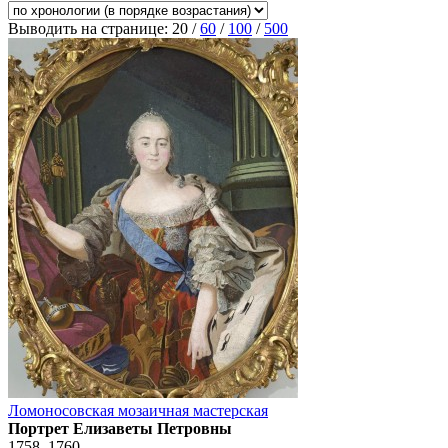
Выводить на странице:
20
/
60
/
100
/
500
Ломоносовская мозаичная мастерская
Портрет Елизаветы Петровны
1758–1760