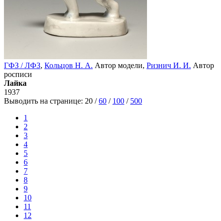
ГФЗ / ЛФЗ
,
Кольцов Н. А.
Автор модели,
Ризнич И. И.
Автор
росписи
Лайка
1937
Выводить на странице:
20
/
60
/
100
/
500
1
2
3
4
5
6
7
8
9
10
11
12