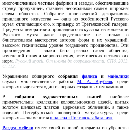
многочисленные частные фабрики и заводы, обеспечивавшие
страну продукцией, ставшей необходимой самым широким
слоям общества. Собрание произведений декоративно-
прикладного искусства — одна из особенностей Русского
музея, отличающих его, к примеру, от Третьяковской галереи.
Предметы декоративно-прикладного искусства из коллекции
Русского музея дают представление не только о
блистательном мастерстве авторов форм и их украшений,
высоком техническом уровне тогдашнего производства. Эти
произведения — знаки быта разных слоев общества,
изменений стиля и мировоззрения, эстетических и этических
норм.
Русский музей. От иконы до современности. СПб. 2013.
С. 112.
Украшением обширного
собрания
фаянса
и
майолики
служат многочисленные работы
М. А. Врубеля
, среди
которых выделяется один из первых созданных им каминов.
В
собрании художественных тканей
наиболее
примечательны коллекции колокольцовских шалей, шитых
золотом шелковых платков, церковных облачений, а также
изделий Петербургской шпалерной мануфактуры, среди
которых — знаменитая
шпалера «Полтавская баталия»
.
Раздел мебели
имеет своей основой предметы из убранства