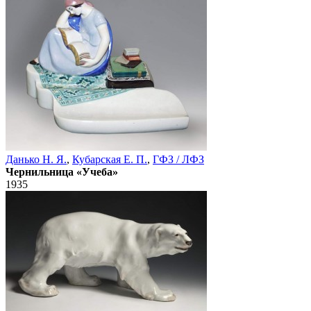
Данько Н. Я.
,
Кубарская Е. П.
,
ГФЗ / ЛФЗ
Чернильница «Учеба»
1935