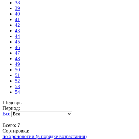
38
39
40
41
42
43
44
45
46
47
48
49
50
51
52
53
54
Шедевры
Период:
Все
Всего:
7
Сортировка:
по хронологии (в порядке возрастания)