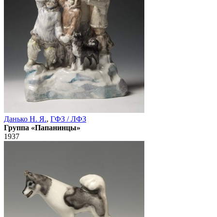
Данько Н. Я.
,
ГФЗ / ЛФЗ
Группа «Папанинцы»
1937