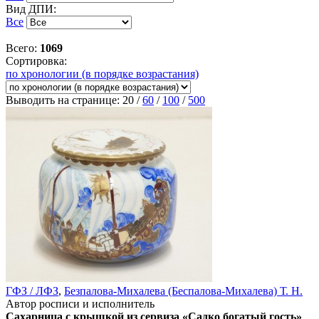
Вид ДПИ:
Все
Всего:
1069
Сортировка:
по хронологии (в порядке возрастания)
Выводить на странице:
20
/
60
/
100
/
500
ГФЗ / ЛФЗ
,
Безпалова-Михалева (Беспалова-Михалева) Т. Н.
Автор росписи и исполнитель
Сахарница с крышкой из сервиза «Садко богатый гость»