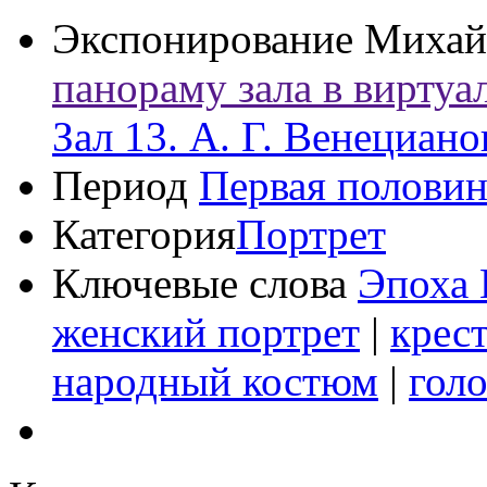
Экспонирование
Михай
панораму зала в виртуа
Зал 13. А. Г. Венециано
Период
Первая половин
Категория
Портрет
Ключевые слова
Эпоха 
женский портрет
|
крес
народный костюм
|
гол