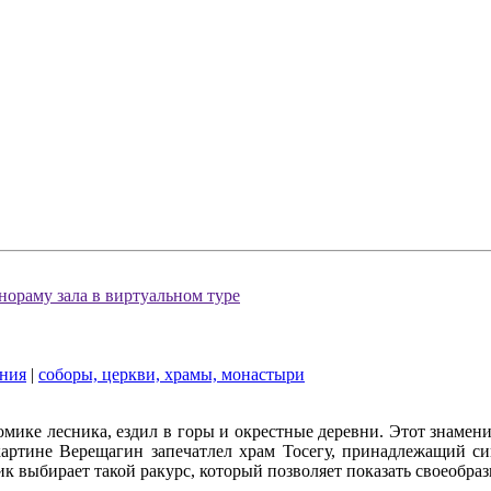
нораму зала в виртуальном туре
ния
|
соборы, церкви, храмы, монастыри
омике лесника, ездил в горы и окрестные деревни. Этот знамен
 картине Верещагин запечатлел храм Тосегу, принадлежащий си
 выбирает такой ракурс, который позволяет показать своеобрази