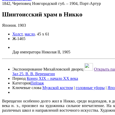
1842, Череповец Новгородской губ. – 1904, Порт-Артур
Шинтоисский храм в Никко
Япония. 1903
Холст
,
масло
.
45 х 61
Ж-1465
Дар императора Николая II, 1905
Экспонирование
Михайловский дворец
Открыть па
Зал 25. В. В. Верещагин
Период
Конец XIX – начало XX века
Категория
Пейзаж
Ключевые слова
Мужской костюм
|
головные уборы
|
Япо
Верещагин особенно долго жил в Никко, среди водопадов, в д
века н. э., произвел на художника сильное впечатление. На
различных школ и направлений восточного искусства. Художник