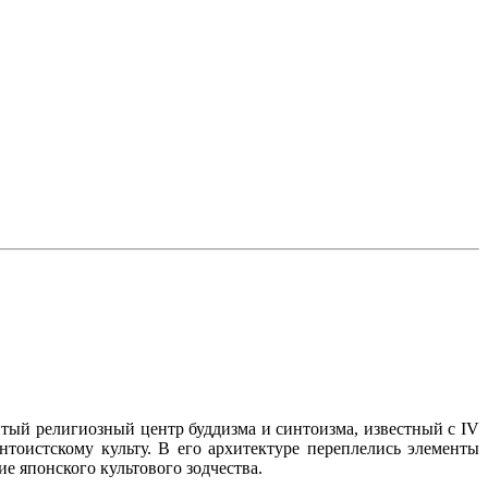
итый религиозный центр буддизма и синтоизма, известный с IV
нтоистскому культу. В его архитектуре переплелись элементы
е японского культового зодчества.