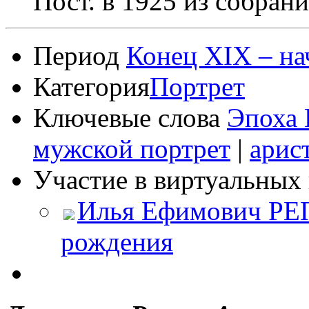
Пост. в 1925 из собран
Период
Конец XIX – на
Категория
Портрет
Ключевые слова
Эпоха 
мужской портрет
|
арис
Участие в виртуальных 
Илья Ефимович РЕП
рождения