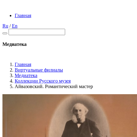
Главная
Ru
/
En
Медиатека
Главная
Виртуальные филиалы
Медиатека
Коллекции Русского музея
Айвазовский. Романтический мастер