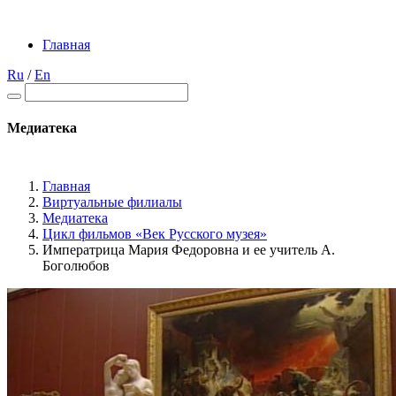
Главная
Ru
/
En
Медиатека
Главная
Виртуальные филиалы
Медиатека
Цикл фильмов «Век Русского музея»
Императрица Мария Федоровна и ее учитель А.
Боголюбов