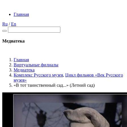
Главная
Ru
/
En
Медиатека
Главная
Виртуальные филиалы
Медиатека
Комплекс Русского музея
,
Цикл фильмов «Век Русского
музея»
«В тот таинственный сад...» (Летний сад)