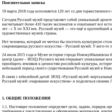
Пояснительная записка
19 марта 2018 года исполняется 120 лет со дня торжественного
Сегодня Русский музей представляет собой уникальный архите
насчитывает более 410 тысяч экспонатов и охватывает все ист
лет - с Х по ХХI век. Русский музей — это ещё и крупнейший
художественных музеев страны.
Нет человека, который не мечтал бы посетить культурную сто
сокровищница русского искусства – Русский музей. У кого-то эт
24 июля 2015 года в Музее истории города Новокуйбышевска 
центр (далее – ИОЦ) Русского музея открывает уникальные в
приобщить земляков к ценностям российской культуры, истори
небольшой период своего существования Русский музей в Но
В связи с юбилейной датой ИОЦ «Русский музей: виртуальный
Русский музей: очарование искусством» и поделиться с
1. ОБЩИЕ ПОЛОЖЕНИЯ
1.1. Настоящее положение определяет цели, задачи, порядок о
требования к представлению и оформлению материалов, крите