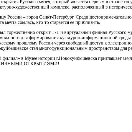
 открытия Русского музея, который является первым в стране го
ектурно-художественный комплекс, расположенный в историческ
лицу России – город Санкт-Петербург. Среди достопримечатель
а мечта сбылась, кто-то старается ее приблизить.
был торжественно открыт 171-й виртуальный филиал Русского м
озможности для формирования культурно-информационной среды 
ческому прошлому России через свободный доступ к электронно
вокуйбышевске стал многофункциональным пространством для р
 филиал» в Музее истории г.Новокуйбышевска приглашает земл
воими ЛИЧНЫМИ ОТКРЫТИЯМИ!