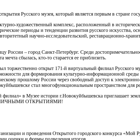
 открытия Русского музея, который является первым в стране го
ктурно-художественный комплекс, расположенный в историческо
орические периоды и тенденции развития русского искусства, о
 авторитетный научно-исследовательский, реставрационно-храни
лицу России – город Санкт-Петербург. Среди достопримечатель
а мечта сбылась, кто-то старается ее приблизить.
был торжественно открыт 171-й виртуальный филиал Русского м
озможности для формирования культурно-информационной среды 
ческому прошлому России через свободный доступ к электронно
вокуйбышевске стал многофункциональным пространством для р
 филиал» в Музее истории г.Новокуйбышевска приглашает земл
воими ЛИЧНЫМИ ОТКРЫТИЯМИ!
рганизации и проведения Открытого городского конкурса «Мой Ру
рии оценки и формы подведения итогов.