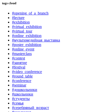
tags cloud
#opening_of_a_branch
#lecture
#exhibition
#virtual_exhibition
#virtual_tour
#online_exhibition
#мультимедийная_выставка
#poster_exhibition
#online_event
#masterclass
#contest
#занятие
#festival
#video_conference
#round_table
#conference
#seminar
#дошкольники
#школьники
#студенты
#семья
#серебряный_возраст