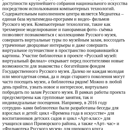
доступности крупнейшего собрания национального искусства
посредством использования компьютерных технологий.
Содержательным наполнением центра является Медиатека –
единая база мультимедиа-программ и видео- фильмов
Русского музея. Компьютерные технологии, такие как
трехмерное моделирование и панорамная фото- съёмка
позволяют познакомиться с коллекциями Русского музея,
совершить виртуальные туры по музейным залам, воссоздать
утраченные дворцовые интерьеры и даже совершить
виртуальное путешествие в пространство понравившейся
картины. Участие библиотеки в проекте «Русский музей:
виртуальный филиал» открывает перед посетителями новые
возможности для знакомства с богатейшим фондом
Государственного Русского музея. Далеко не каждая молодая
или многодетная семья, да и люди старшего поколения могут
часто посещать музеи, а библиотека рядом! Можно в любой
день прийти, узнать новое и интересное, виртуально
побродить по залам Русского музея. В рамках работы проекта
предусмотрены как групповые занятия, так и
индивидуальные посещения. Например, в 2016 году
сотрудни- ками библиотеки были разработаны беседы для
взрослых и детей: цикл «Времена года в искусстве» для
воспитанников детских садов и цикл «Арт-класс» для
учащихся школ Приморского района, а также «Арт- час» и
«Фильмотека Русского музея» для широкого круга