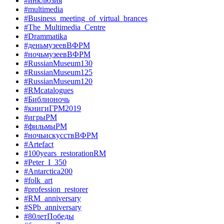
#инклюзия
#multimedia
#Business_meeting_of_virtual_brances
#The_Multimedia_Centre
#Drammatika
#деньмузеевВФРМ
#ночьмузеевВФРМ
#RussianMuseum130
#RussianMuseum125
#RussianMuseum120
#RMcatalogues
#Библионочь
#книгиГРМ2019
#игрыРМ
#фильмыРМ
#ночьискусствВФРМ
#Artefact
#100years_restorationRM
#Peter_I_350
#Antarctica200
#folk_art
#profession_restorer
#RM_anniversary
#SPb_anniversary
#80летПобеды