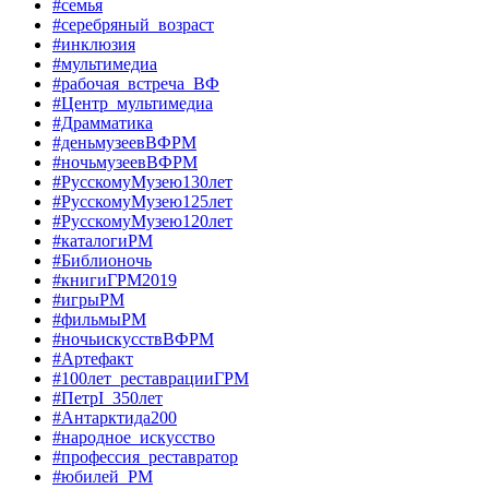
#семья
#серебряный_возраст
#инклюзия
#мультимедиа
#рабочая_встреча_ВФ
#Центр_мультимедиа
#Драмматика
#деньмузеевВФРМ
#ночьмузеевВФРМ
#РусскомуМузею130лет
#РусскомуМузею125лет
#РусскомуМузею120лет
#каталогиРМ
#Библионочь
#книгиГРМ2019
#игрыРМ
#фильмыРМ
#ночьискусствВФРМ
#Артефакт
#100лет_реставрацииГРМ
#ПетрI_350лет
#Антарктида200
#народное_искусство
#профессия_реставратор
#юбилей_РМ