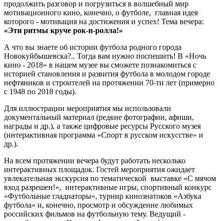
продолжить разговор и погрузиться в волшебный мир
мотивационного кино, конечно, о футболе, главная идея
которого - мотивация на достижения и успех! Тема вечера:
«Эти ритмы круче рок-н-ролла!»
А что вы знаете об истории футбола родного города
Новокуйбышевска?.. Тогда вам нужно поспешить! В «Ночь
кино - 2018» в нашем музее вы сможете познакомиться с
историей становления и развития футбола в молодом городе
нефтяников и строителей на протяжении 70-ти лет (примерно
с 1948 по 2018 годы).
Для иллюстрации мероприятия мы использовали
документальный материал (редкие фотографии, афиши,
награды и др.), а также цифровые ресурсы Русского музея
(интерактивная программа «Спорт в русском искусстве» и
др.).
На всем протяжении вечера будут работать несколько
интерактивных площадок. Гостей мероприятия ожидает
увлекательная экскурсия по тематической выставке «С мячом
вход разрешен!», интерактивные игры, спортивный конкурс
«Футбольные гладиаторы», турнир кинознатоков «Азбука
футбола» и, конечно, просмотр и обсуждение любимых
российских фильмов на футбольную тему. Ведущий -