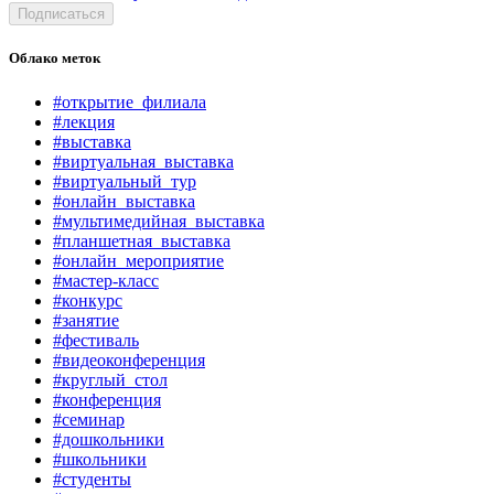
Подписаться
Облако меток
#открытие_филиала
#лекция
#выставка
#виртуальная_выставка
#виртуальный_тур
#онлайн_выставка
#мультимедийная_выставка
#планшетная_выставка
#онлайн_мероприятие
#мастер-класс
#конкурс
#занятие
#фестиваль
#видеоконференция
#круглый_стол
#конференция
#семинар
#дошкольники
#школьники
#студенты