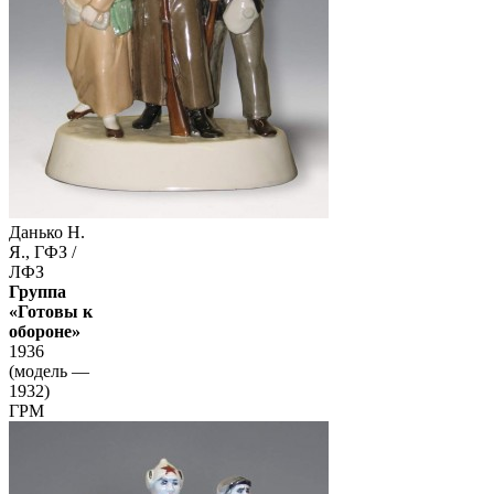
Данько Н.
Я., ГФЗ /
ЛФЗ
Группа
«Готовы к
обороне»
1936
(модель —
1932)
ГРМ