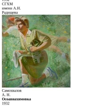
СГХМ
имени А.Н.
Радищева
Самохвалов
А. Н.
Осоавиахимовка
1932