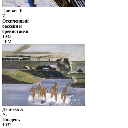
Цветков Б.
И.
Отепленный
бассейн и
бревнотаски
1932
ГРМ
Дейнека А.
А.
Полдень
1932