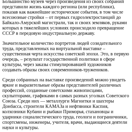
Большинство музеев через произведения из своих собраний
представили жизнь каждого региона (или республики),
показав как важнейшие исторические события, в том числе
всесоюзные стройки – от первых гидроэлектростанций до
Байкало-Амурской магистрали, так и своих земляков, руками
которых в тяжелейших условиях происходило превращение
СССР в передовую индустриальную державу.
Значительное количество портретов людей созидательного
труда, представленных на виртуальной выставке –
существенная черта искусства советской эпохи. Это, в первую
очередь, – результат государственной политики в сфере
культуры, через заказы стимулировавшей художников
создавать образы своих современников-тружеников.
Среди собранных на выставке произведений можно увидеть
яркие и выразительные образы представителей различных
профессий, созданные советскими живописцами,
скульпторами, графиками в самых разных уголках Советского
Союза. Среди них — металлурги Магнитки и шахтеры
Донбасса, строители КАМАЗа и нефтяники Каспия,
колхозники Кубани и рыбаки Приморья, стахановцы и
ударники социалистического труда, геологи и пограничники,
спортсмены, инженеры, учителя, врачи, выдающиеся деятели
науки и культуры.