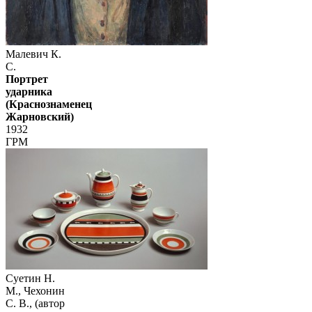
Малевич К.
С.
Портрет
ударника
(Краснознаменец
Жарновский)
1932
ГРМ
Суетин Н.
М., Чехонин
С. В., (автор