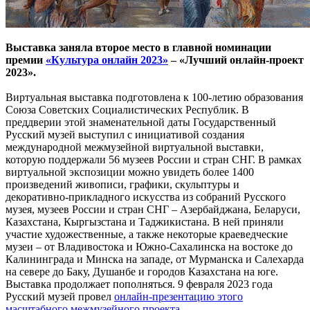
Выставка заняла второе место в главной номинации
премии
«Культура онлайн 2023»
– «Лучший онлайн-проект
2023».
Виртуальная выставка подготовлена к 100-летию образования
Союза Советских Социалистических Республик. В
преддверии этой знаменательной даты Государственный
Русский музей выступил с инициативой создания
международной межмузейной виртуальной выставки,
которую поддержали 56 музеев России и стран СНГ. В рамках
виртуальной экспозиции можно увидеть более 1400
произведений живописи, графики, скульптуры и
декоративно-прикладного искусства из собраний Русского
музея, музеев России и стран СНГ – Азербайджана, Беларуси,
Казахстана, Кыргызстана и Таджикистана. В ней приняли
участие художественные, а также некоторые краеведческие
музеи – от Владивостока и Южно-Сахалинска на востоке до
Калининграда и Минска на западе, от Мурманска и Салехарда
на севере до Баку, Душанбе и городов Казахстана на юге.
Выставка продолжает пополняться. 9 февраля 2023 года
Русский музей провел
онлайн-презентацию этого
масштабного межмузейного проекта
.