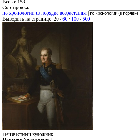
Всего: 158
Сортировка:
по хронологии (в порядке возрастания)
Выводить на странице:
20
/
60
/
100
/
500
Неизвестный художник
Портрет Александра I