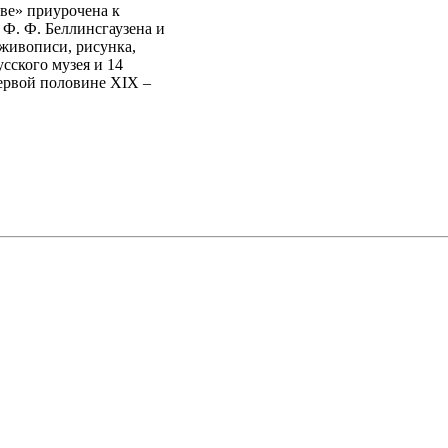
ве» приурочена к
Ф. Ф. Беллинсгаузена и
 живописи, рисунка,
сского музея и 14
ервой половине XIX –