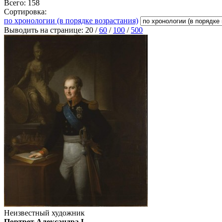
Всего: 158
Сортировка:
по хронологии (в порядке возрастания)
Выводить на странице:
20
/
60
/
100
/
500
Неизвестный художник
Портрет Александра I