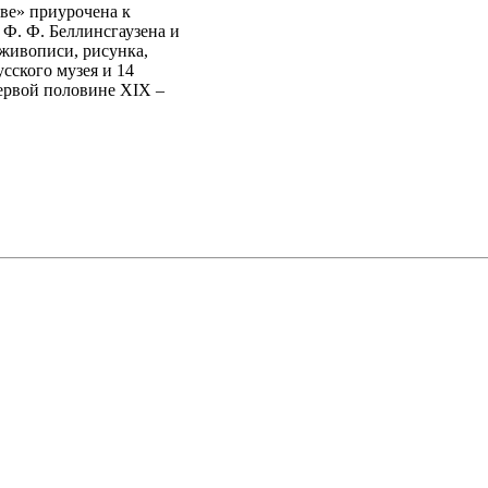
ве» приурочена к
Ф. Ф. Беллинсгаузена и
 живописи, рисунка,
сского музея и 14
ервой половине XIX –