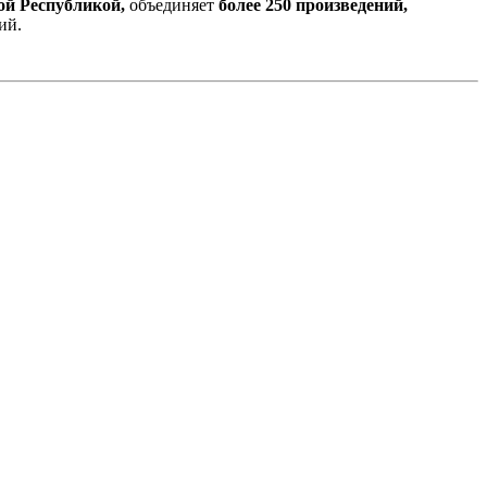
ой Республикой,
объединяет
более 250 произведений,
ий.