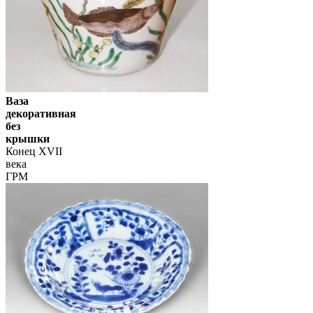
Ваза
декоративная
без
крышки
Конец XVII
века
ГРМ