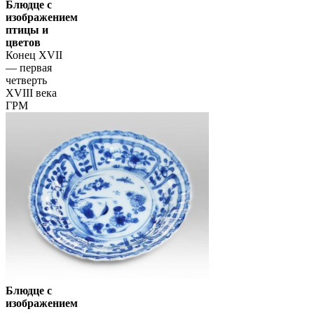
Блюдце с
изображением
птицы и
цветов
Конец XVII
— первая
четверть
XVIII века
ГРМ
Блюдце с
изображением