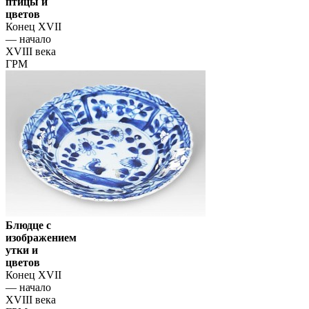
птицы и
цветов
Конец XVII
— начало
XVIII века
ГРМ
Блюдце с
изображением
утки и
цветов
Конец XVII
— начало
XVIII века