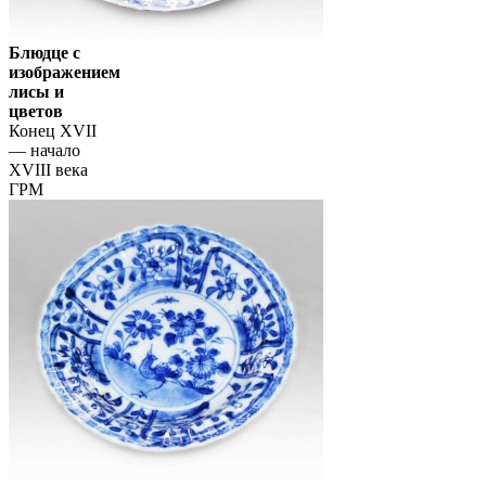
Блюдце с
изображением
лисы и
цветов
Конец XVII
— начало
XVIII века
ГРМ