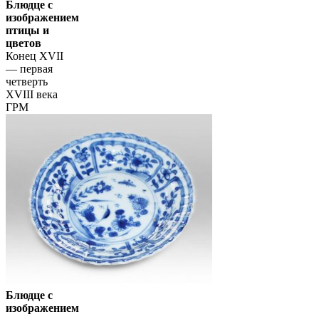
Блюдце с
изображением
птицы и
цветов
Конец XVII
— первая
четверть
XVIII века
ГРМ
Блюдце с
изображением