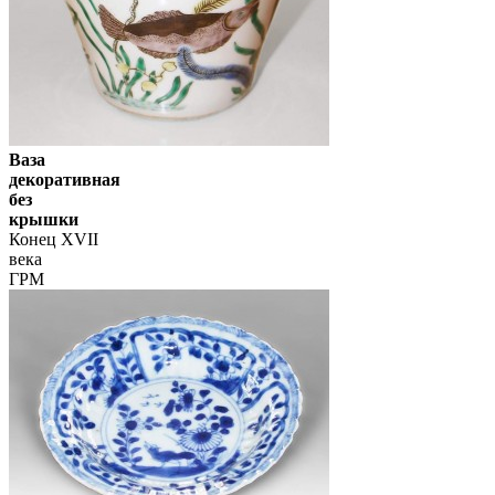
Ваза
декоративная
без
крышки
Конец XVII
века
ГРМ