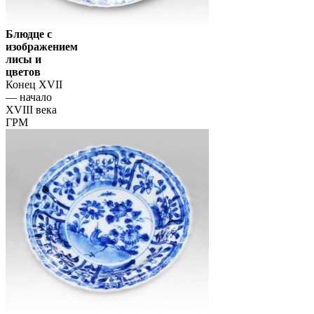
Блюдце с
изображением
лисы и
цветов
Конец XVII
— начало
XVIII века
ГРМ