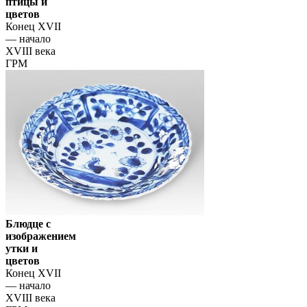
птицы и
цветов
Конец XVII
— начало
XVIII века
ГРМ
Блюдце с
изображением
утки и
цветов
Конец XVII
— начало
XVIII века