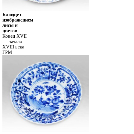
Блюдце с
изображением
лисы и
цветов
Конец XVII
— начало
XVIII века
ГРМ