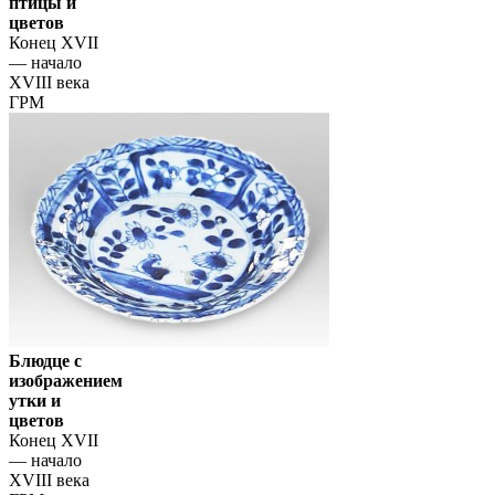
птицы и
цветов
Конец XVII
— начало
XVIII века
ГРМ
Блюдце с
изображением
утки и
цветов
Конец XVII
— начало
XVIII века