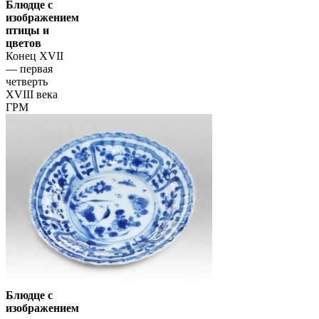
Блюдце с
изображением
птицы и
цветов
Конец XVII
— первая
четверть
XVIII века
ГРМ
Блюдце с
изображением