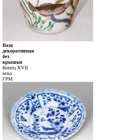
Ваза
декоративная
без
крышки
Конец XVII
века
ГРМ