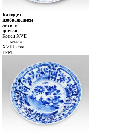
Блюдце с
изображением
лисы и
цветов
Конец XVII
— начало
XVIII века
ГРМ