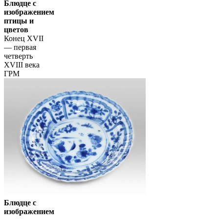
Блюдце с
изображением
птицы и
цветов
Конец XVII
— первая
четверть
XVIII века
ГРМ
Блюдце с
изображением