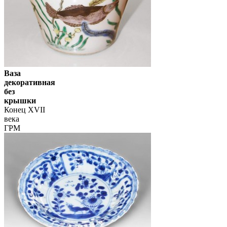
Ваза
декоративная
без
крышки
Конец XVII
века
ГРМ