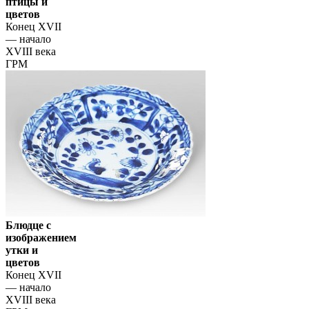
птицы и
цветов
Конец XVII
— начало
XVIII века
ГРМ
Блюдце с
изображением
утки и
цветов
Конец XVII
— начало
XVIII века