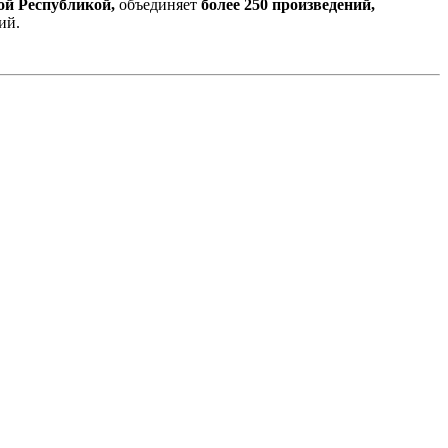
ой Республикой,
объединяет
более 250 произведений,
ий.