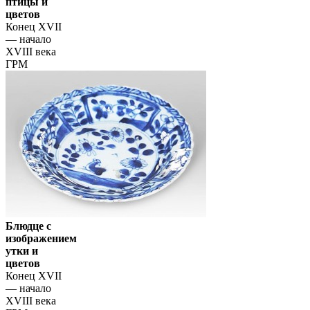
птицы и
цветов
Конец XVII
— начало
XVIII века
ГРМ
Блюдце с
изображением
утки и
цветов
Конец XVII
— начало
XVIII века