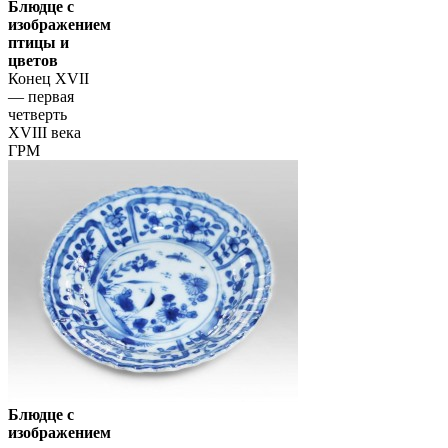
Блюдце с
изображением
птицы и
цветов
Конец XVII
— первая
четверть
XVIII века
ГРМ
Блюдце с
изображением