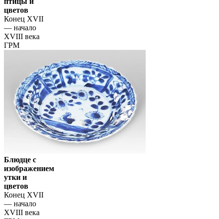
птицы и
цветов
Конец XVII
— начало
XVIII века
ГРМ
Блюдце с
изображением
утки и
цветов
Конец XVII
— начало
XVIII века