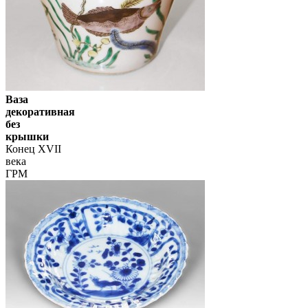
Ваза
декоративная
без
крышки
Конец XVII
века
ГРМ