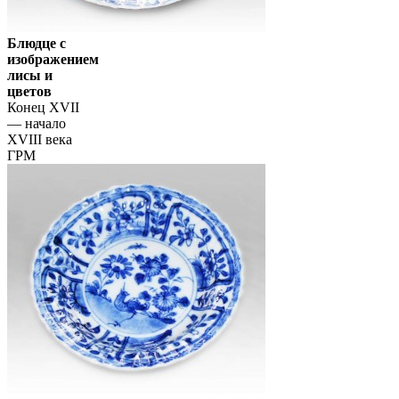
Блюдце с
изображением
лисы и
цветов
Конец XVII
— начало
XVIII века
ГРМ