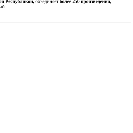
ой Республикой,
объединяет
более 250 произведений,
ий.