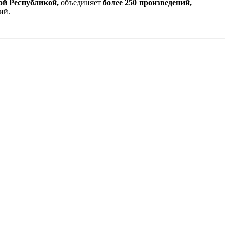
ой Республикой,
объединяет
более 250 произведений,
ий.