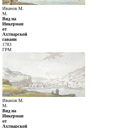
Иванов М.
М.
Вид на
Инкерман
от
Ахтиарской
гавани
1783
ГРМ
Иванов М.
М.
Вид на
Инкерман
от
Ахтиарской