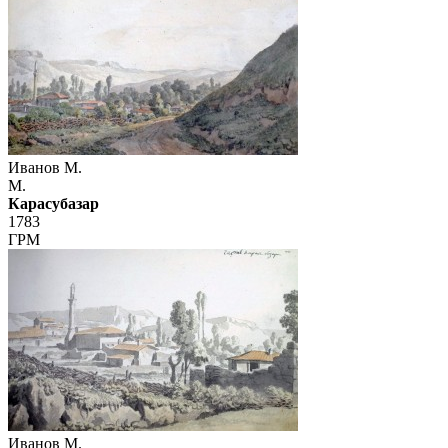
Иванов М.
М.
Карасубазар
1783
ГРМ
Иванов М.