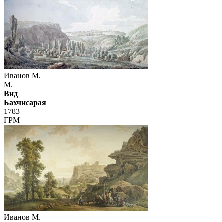
Иванов М.
М.
Вид
Бахчисарая
1783
ГРМ
Иванов М.