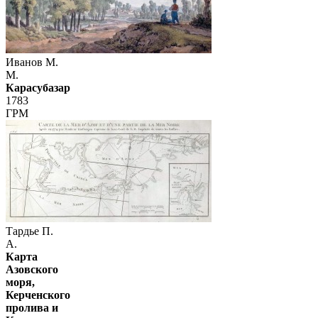
Иванов М.
М.
Карасубазар
1783
ГРМ
Тардье П.
А.
Карта
Азовского
моря,
Керченского
пролива и