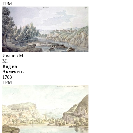
ГРМ
Иванов М.
М.
Вид на
Акмечеть
1783
ГРМ