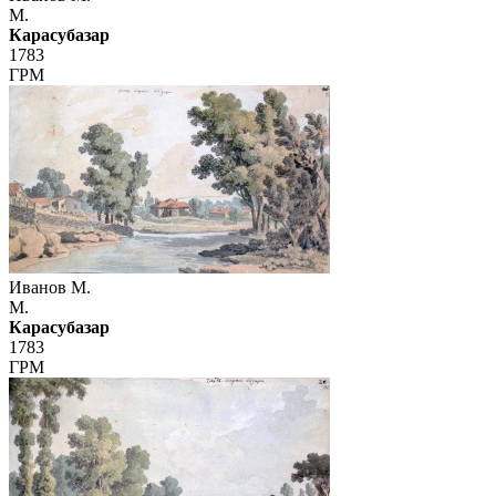
М.
Карасубазар
1783
ГРМ
Иванов М.
М.
Карасубазар
1783
ГРМ