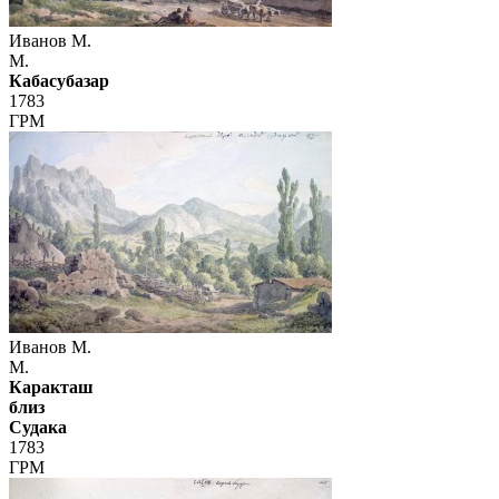
Иванов М.
М.
Кабасубазар
1783
ГРМ
Иванов М.
М.
Каракташ
близ
Судака
1783
ГРМ