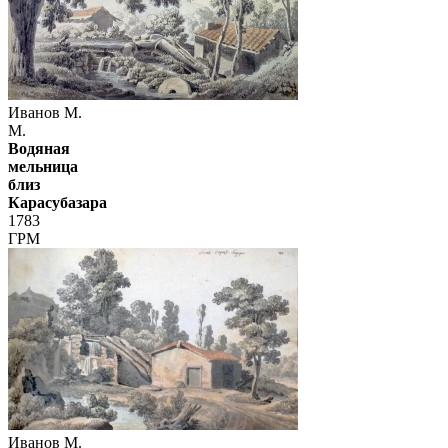
Иванов М.
М.
Водяная
мельница
близ
Карасубазара
1783
ГРМ
Иванов М.