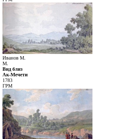
Иванов М.
М.
Вид близ
Ак-Мечети
1783
ГРМ