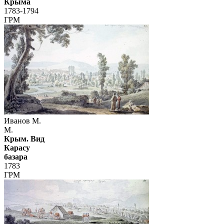
Крыма
1783-1794
ГРМ
Иванов М.
М.
Крым. Вид
Карасу
базара
1783
ГРМ