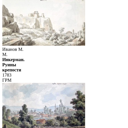
Иванов М.
М.
Инкерман.
Руины
крепости
1783
ГРМ