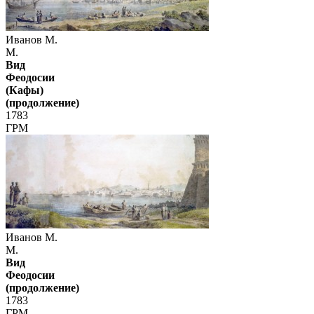
Иванов М.
М.
Вид
Феодосии
(Кафы)
(продолжение)
1783
ГРМ
Иванов М.
М.
Вид
Феодосии
(продолжение)
1783
ГРМ