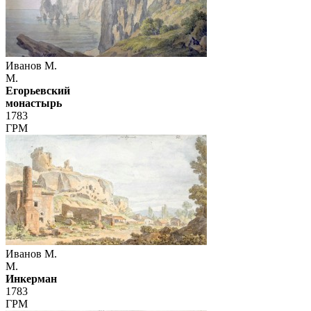
Иванов М.
М.
Егорьевский
монастырь
1783
ГРМ
Иванов М.
М.
Инкерман
1783
ГРМ