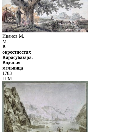
Иванов М.
М.
В
окрестностях
Карасубазара.
Водяная
мельница
1783
ГРМ