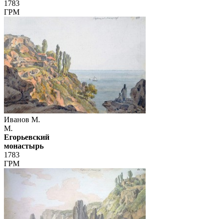
1783
ГРМ
Иванов М.
М.
Егорьевский
монастырь
1783
ГРМ