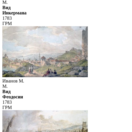
М.
Вид
Инкермана
1783
ГРМ
Иванов М.
М.
Вид
Феодосии
1783
ГРМ