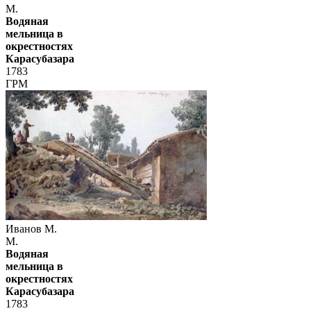
М.
Водяная
мельница в
окрестностях
Карасубазара
1783
ГРМ
Иванов М.
М.
Водяная
мельница в
окрестностях
Карасубазара
1783