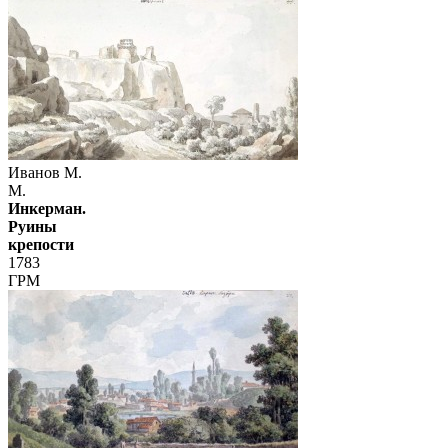
Иванов М.
М.
Инкерман.
Руины
крепости
1783
ГРМ