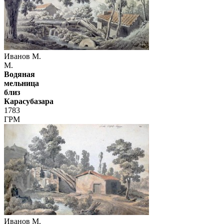
Иванов М.
М.
Водяная
мельница
близ
Карасубазара
1783
ГРМ
Иванов М.