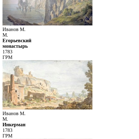
Иванов М.
М.
Егорьевский
монастырь
1783
ГРМ
Иванов М.
М.
Инкерман
1783
ГРМ