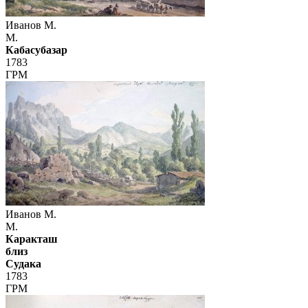
Иванов М.
М.
Кабасубазар
1783
ГРМ
Иванов М.
М.
Каракташ
близ
Судака
1783
ГРМ