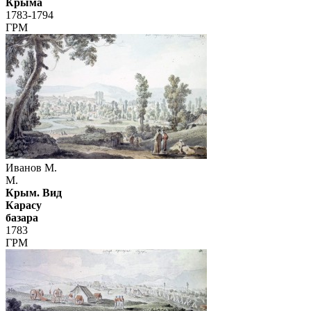
Крыма
1783-1794
ГРМ
Иванов М.
М.
Крым. Вид
Карасу
базара
1783
ГРМ