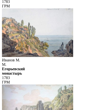
1783
ГРМ
Иванов М.
М.
Егорьевский
монастырь
1783
ГРМ