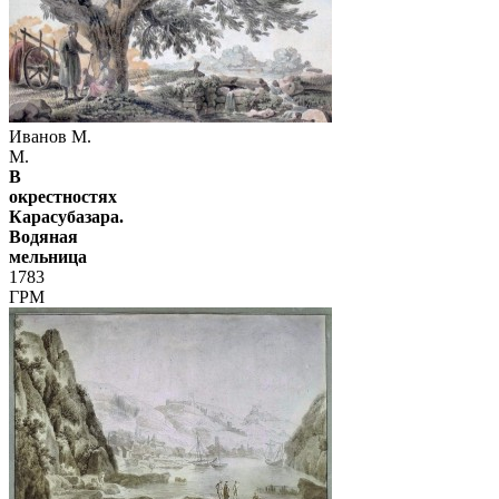
Иванов М.
М.
В
окрестностях
Карасубазара.
Водяная
мельница
1783
ГРМ