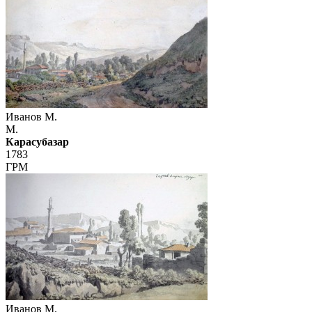
Иванов М.
М.
Карасубазар
1783
ГРМ
Иванов М.