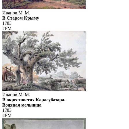
Иванов М. М.
В Старом Крыму
1783
ГРМ
Иванов М. М.
В окрестностях Карасубазара.
Водяная мельница
1783
ГРМ