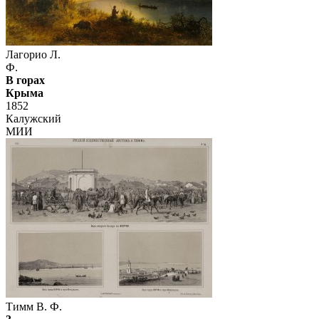
Лагорио Л.
Ф.
В горах
Крыма
1852
Калужский
МИИ
Тимм В. Ф.