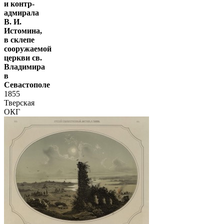
и контр-
адмирала
В. И.
Истомина,
в склепе
сооружаемой
церкви св.
Владимира
в
Севастополе
1855
Тверская
ОКГ