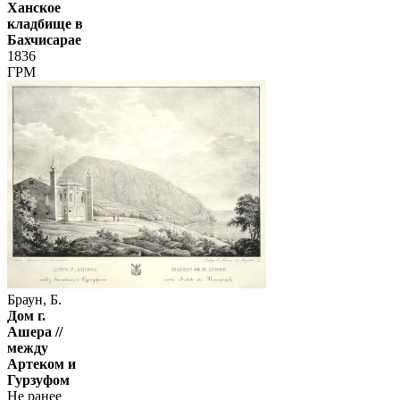
Ханское
кладбище в
Бахчисарае
1836
ГРМ
Браун, Б.
Дом г.
Ашера //
между
Артеком и
Гурзуфом
Не ранее