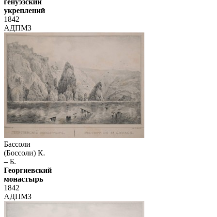
генуэзский
укреплений
1842
АДПМЗ
Бассоли
(Боссоли) К.
– Б.
Георгиевский
монастырь
1842
АДПМЗ