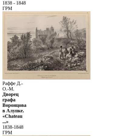
1838 - 1848
ГРМ
Раффе Д.-
О.-М.
Дворец
графа
Воронцова
в Алупке.
«Chateau
...»
1838-1848
ГРМ