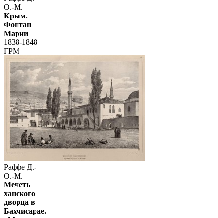
О.-М.
Крым.
Фонтан
Марии
1838-1848
ГРМ
Раффе Д.-
О.-М.
Мечеть
ханского
дворца в
Бахчисарае.