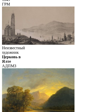
ГРМ
Неизвестный
художник
Церковь в
Ялте
АДПМЗ