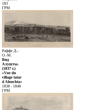
183
ГРМ
Раффе Д.-
О.-М.
Вид
Алушты.
(1837 г.)
«Vue du
village tatar
d Alouchta»
1838 - 1848
ГРМ