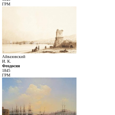
ГРМ
Айвазовский
И. К.
Феодосия
1845
ГРМ