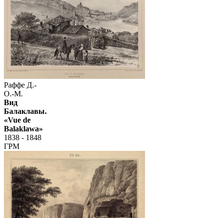
Раффе Д.-
О.-М.
Вид
Балаклавы.
«Vue de
Balaklawa»
1838 - 1848
ГРМ