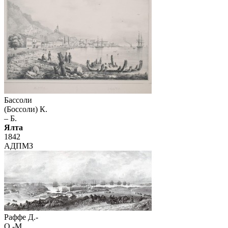
Бассоли
(Боссоли) К.
– Б.
Ялта
1842
АДПМЗ
Раффе Д.-
О.-М.