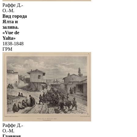
Раффе Д.-
О.-М.
Вид города
Ялта и
залива.
«Vue de
Yalta»
1838-1848
ГРМ
Раффе Д.-
О.-М.
Главная