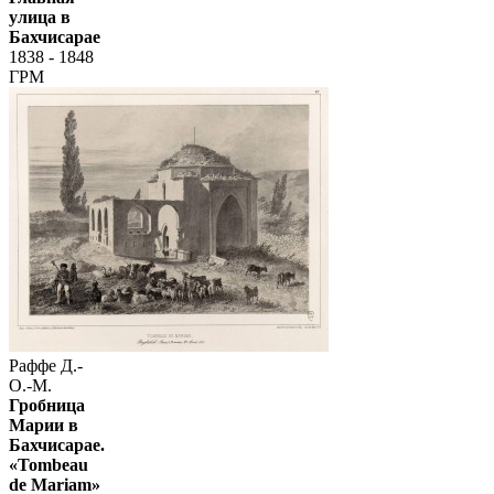
улица в
Бахчисарае
1838 - 1848
ГРМ
Раффе Д.-
О.-М.
Гробница
Марии в
Бахчисарае.
«Tombeau
de Mariam»