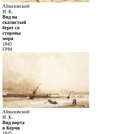
Айвазовский
И. К.
Вид на
скалистый
берег со
стороны
моря
1845
ГРМ
Айвазовский
И. К.
Вид порта
в Керчи
1845