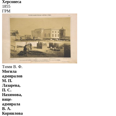
Херсонеса
1855
ГРМ
Тимм В. Ф.
Могила
адмиралов
М. П.
Лазарева,
П. С.
Нахимова,
вице-
адмирала
В. А.
Корнилова