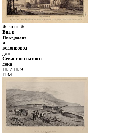
Жакотте Ж.
Вид в
Инкермане
и
водопровод
для
Севастопольского
дока
1837-1839
ГРМ