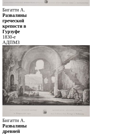
Бигатти А.
Развалины
греческой
крепости в
Гурзуфе
1830-е
АДПМЗ
Бигатти А.
Развалины
древней