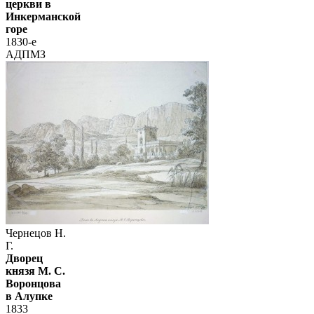
церкви в
Инкерманской
горе
1830-е
АДПМЗ
Чернецов Н.
Г.
Дворец
князя М. С.
Воронцова
в Алупке
1833