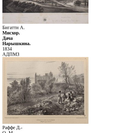
Бигатти А.
Мисхор.
Дача
Нарышкина.
1834
АДПМЗ
Раффе Д.-
О.-М.