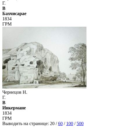
Г.
В
Бахчисарае
1834
ГРМ
Чернецов Н.
Г.
В
Инкермане
1834
ГРМ
Выводить на странице:
20
/
60
/
100
/
500