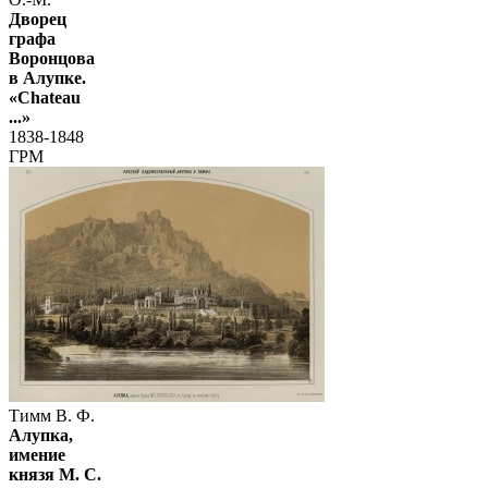
Дворец
графа
Воронцова
в Алупке.
«Chateau
...»
1838-1848
ГРМ
Тимм В. Ф.
Алупка,
имение
князя М. С.