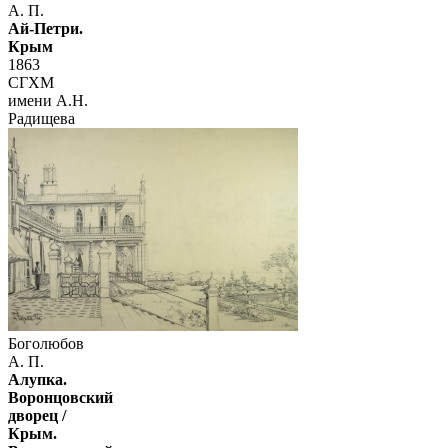
А. П.
Ай-Петри.
Крым
1863
СГХМ
имени А.Н.
Радищева
Боголюбов
А. П.
Алупка.
Воронцовский
дворец /
Крым.