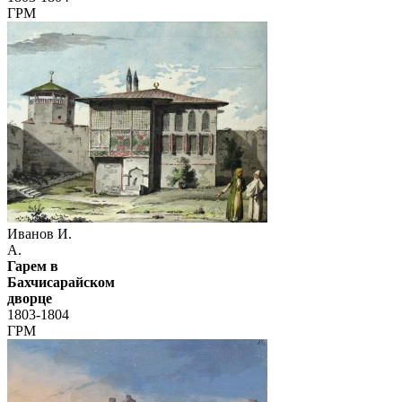
ГРМ
Иванов И.
А.
Гарем в
Бахчисарайском
дворце
1803-1804
ГРМ