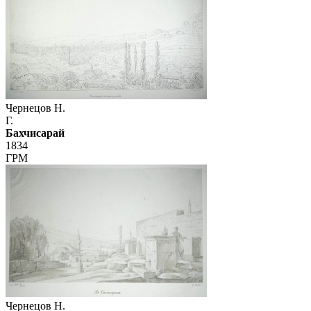
Чернецов Н.
Г.
Бахчисарай
1834
ГРМ
Чернецов Н.