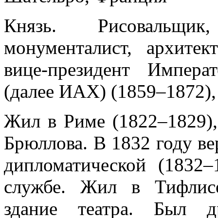
Князь. Рисовальщик
монументалист, архитек
вице-президент Импера
(далее ИАХ) (1859–1872)
Жил в Риме (1822–1829),
Брюллова. В 1832 году ве
дипломатической (1832–
службе. Жил в Тифлисе
здание театра. Был 