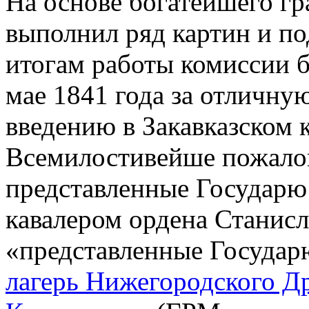
На основе богатейшего гр
выполнил ряд картин и по
итогам работы комиссии б
мае 1841 года за отличну
введению в Закавказском 
Всемилостивейше пожалова
представленные Государю
кавалером ордена Станисл
«представленные Государ
лагерь Нижегородского Др