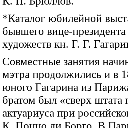
К. П. Брюллов.
*Каталог юбилейной выст
бывшего вице-президента
художеств кн. Г. Г. Гагари
Совместные занятия начи
мэтра продолжились и в 1
юного Гагарина из Парижа,
братом был «сверх штата
актуариуса при российско
К. Поццо ди Борго. В Пар