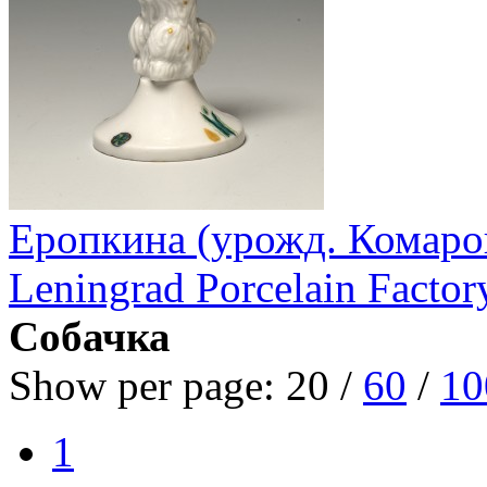
Еропкина (урожд. Комаро
Leningrad Porcelain Factor
Собачка
Show per page:
20
/
60
/
10
1