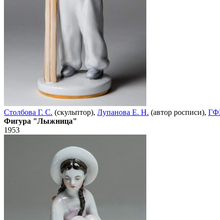
Столбова Г. С.
(скульптор),
Лупанова Е. Н.
(автор росписи),
ГФ
Фигура "Лыжница"
1953