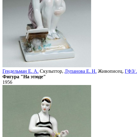
Гендельман Е. А.
Скульптор,
Лупанова Е. Н.
Живописец,
ГФЗ/
Фигура "На этюде"
1956