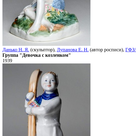
Данько Н. Я.
(скульптор),
Лупанова Е. Н.
(автор росписи),
ГФЗ/
Группа "Девочка с козленком"
1939