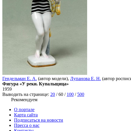
Гендельман Е. А.
(автор модели),
Лупанова Е. Н.
(автор роспис
Фигура «У реки. Купальщица»
1959
Выводить на странице:
20
/
60
/
100
/
500
Рекомендуем
О портале
Карта сайта
Подписаться на новости
Пресса о нас
Контакты