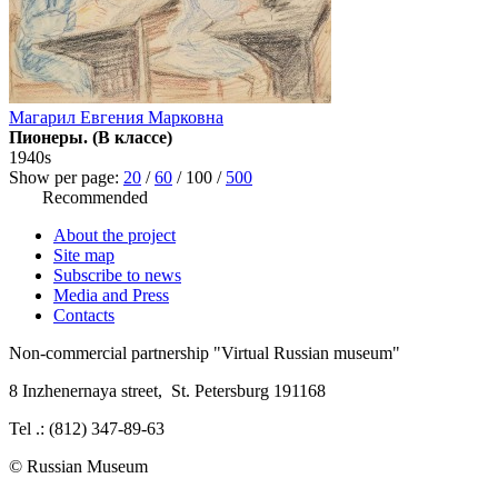
Магарил Евгения Марковна
Пионеры. (В классе)
1940s
Show per page:
20
/
60
/
100
/
500
Recommended
About the project
Site map
Subscribe to news
Media and Press
Contacts
Non-commercial partnership
"Virtual Russian museum"
8 Inzhenernaya street
,
St. Petersburg 191168
Tel .: (812) 347-89-63
© Russian Museum