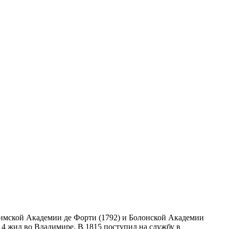
 Римской Академии де Форти (1792) и Болонской Академии
814 жил во Владимире. В 1815 поступил на службу в