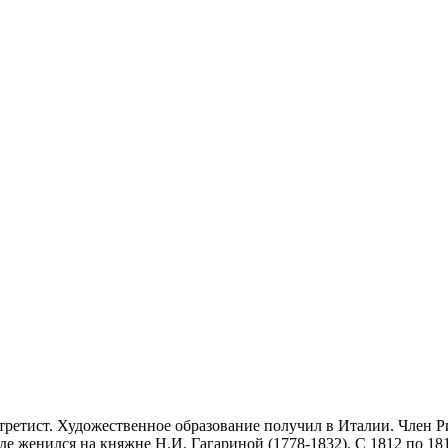
ртретист. Художественное образование получил в Италии. Член
 где женился на княжне Н.И. Гагариной (1778-1832). С 1812 по 1