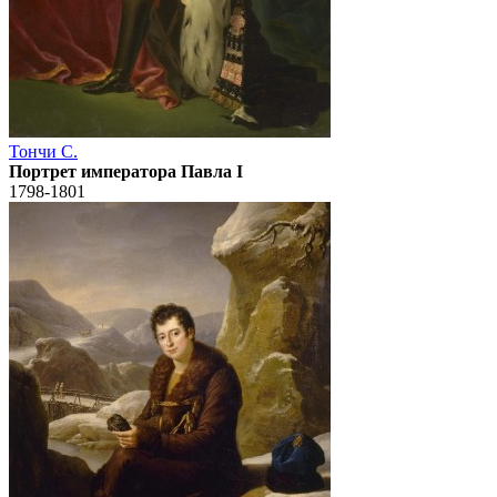
Тончи С.
Портрет императора Павла I
1798-1801