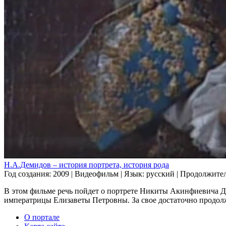
Н.А.Демидов – история портрета, история рода
Год создания: 2009
|
Видеофильм
|
Язык: русский
|
Продолжитель
В этом фильме речь пойдет о портрете Никиты Акинфиевича Д
императрицы Елизаветы Петровны. За свое достаточно продолж
О портале