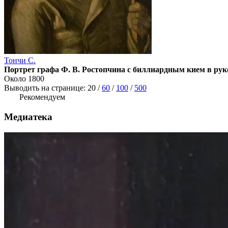
Тончи С.
Портрет графа Ф. В. Ростопчина с биллиардным кием в рук
Около 1800
Выводить на странице:
20
/
60
/
100
/
500
Рекомендуем
Медиатека