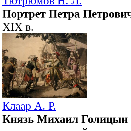
Тютрюмов Н. Л.
Портрет Петра Петрови
XIX в.
Клаар А. Р.
Князь Михаил Голицын 