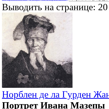
Выводить на странице:
20
Норблен де ла Гурден Жа
Портрет Ивана Мазепы