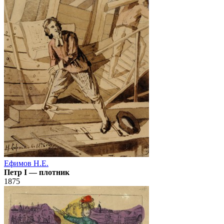
Ефимов Н.Е.
Петр I — плотник
1875