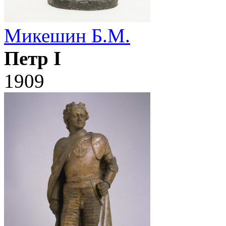
Микешин Б.М.
Петр I
1909