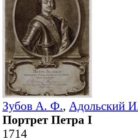
Зубов А. Ф.
,
Адольский И.
Портрет Петра I
1714