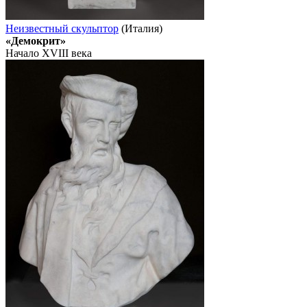
Неизвестный скульптор
(Италия)
«Демокрит»
Начало XVIII века