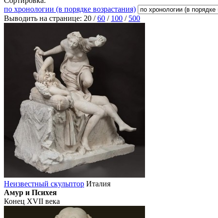
Сортировка:
по хронологии (в порядке возрастания)
Выводить на странице:
20
/
60
/
100
/
500
Неизвестный скульптор
Италия
Амур и Психея
Конец XVII века