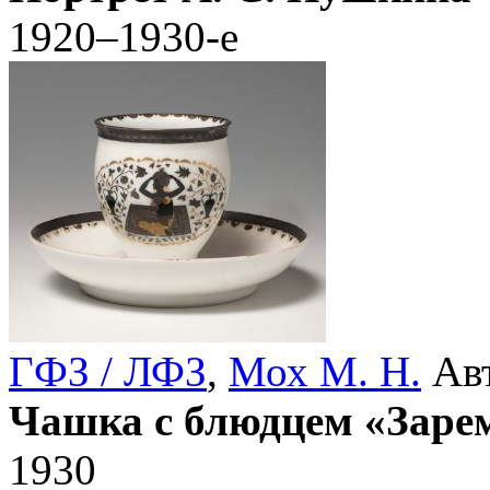
1920–1930-е
ГФЗ / ЛФЗ
,
Мох М. Н.
Авт
Чашка с блюдцем «Заре
1930