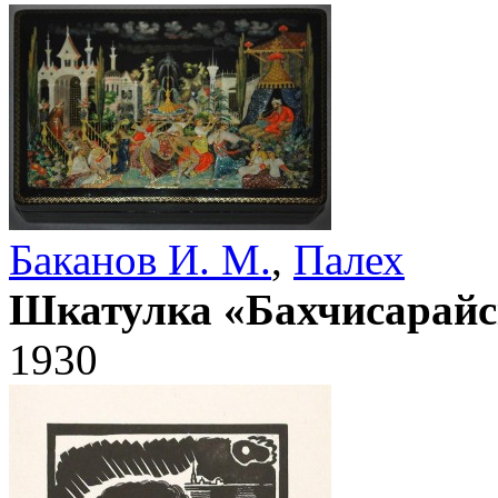
Баканов И. М.
,
Палех
Шкатулка «Бахчисарайс
1930