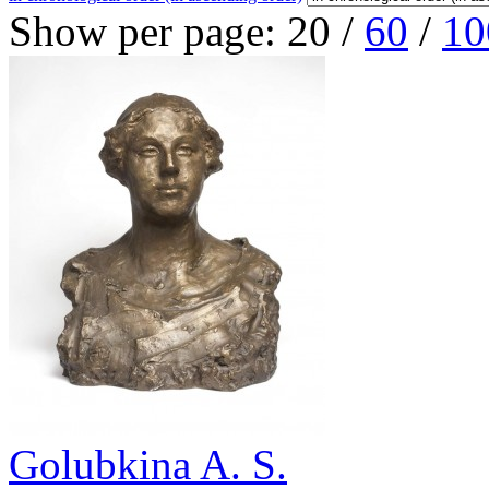
Show per page:
20
/
60
/
10
Golubkina A. S.