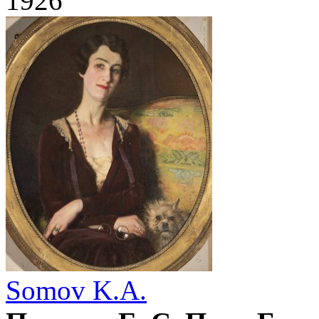
1926
Somov K.A.