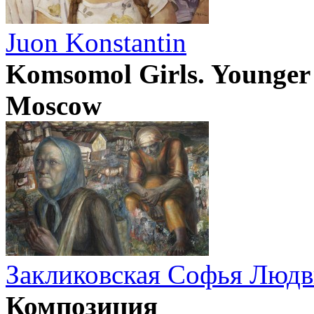
Juon Konstantin
Komsomol Girls. Younger
Moscow
Закликовская Софья Людв
Композиция