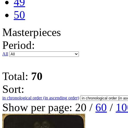
49
50
Masterpieces
Period:
All
Total:
70
Sort:
in chronological order (in ascending order)
Show per page:
20
/
60
/
10