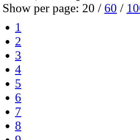
Show per page:
20
/
60
/
10
1
2
3
4
5
6
7
8
9