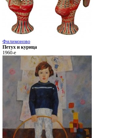
Филимоново
Петух и курица
1960-е