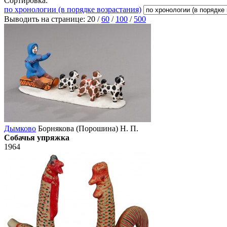
Сортировка:
по хронологии (в порядке возрастания)
Выводить на странице:
20
/
60
/
100
/
500
Дымково
Борнякова (Порошина) Н. П.
Собачья упряжка
1964