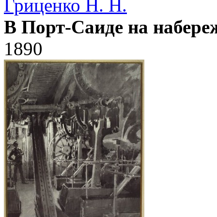
Гриценко Н. Н.
В Порт-Саиде на набере
1890