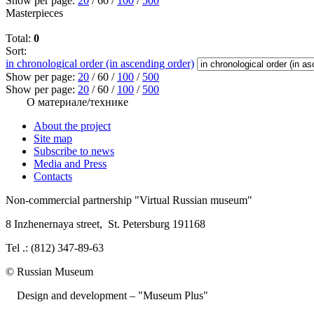
Show per page:
20
/
60
/
100
/
500
Masterpieces
Total:
0
Sort:
in chronological order (in ascending order)
Show per page:
20
/
60
/
100
/
500
Show per page:
20
/
60
/
100
/
500
О материале/технике
About the project
Site map
Subscribe to news
Media and Press
Contacts
Non-commercial partnership
"Virtual Russian museum"
8 Inzhenernaya street
,
St. Petersburg 191168
Tel .: (812) 347-89-63
© Russian Museum
Design and development – "Museum Plus"