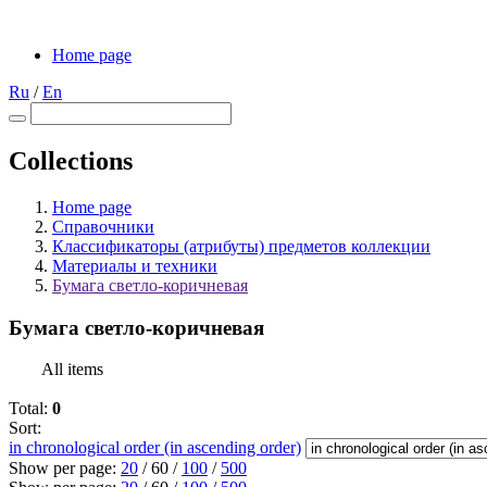
Home page
Ru
/
En
Collections
Home page
Справочники
Классификаторы (атрибуты) предметов коллекции
Материалы и техники
Бумага светло-коричневая
Бумага светло-коричневая
All items
Total:
0
Sort:
in chronological order (in ascending order)
Show per page:
20
/
60
/
100
/
500