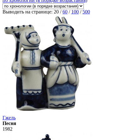
по хронологии (в порядке возрастания)
Выводить на странице:
20
/
60
/
100
/
500
Гжель
Песня
1982