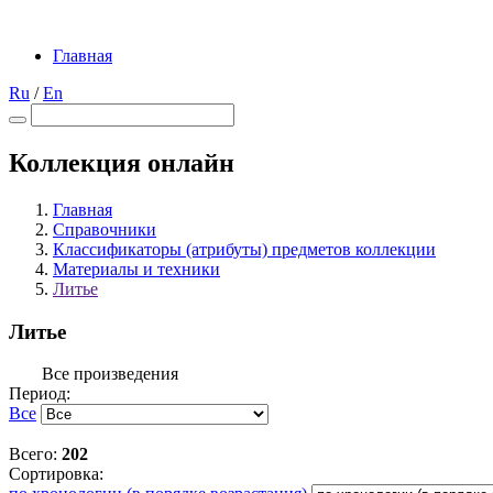
Главная
Ru
/
En
Коллекция онлайн
Главная
Справочники
Классификаторы (атрибуты) предметов коллекции
Материалы и техники
Литье
Литье
Все произведения
Период:
Все
Всего:
202
Сортировка: