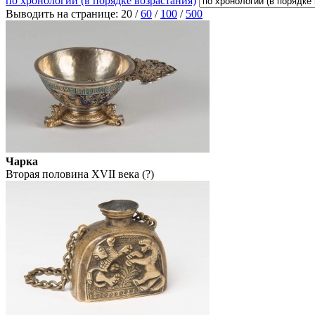
по хронологии (в порядке возрастания)
Выводить на странице:
20
/
60
/
100
/
500
Чарка
Вторая половина XVII века (?)