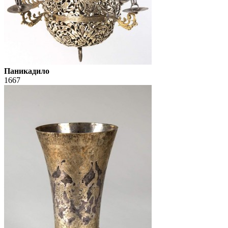
Паникадило
1667