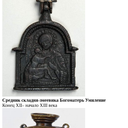
Средник складня-змеевика Богоматерь Умиление
Конец XII– начало XIII века