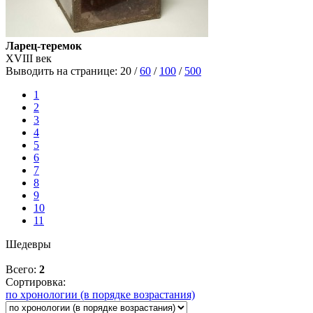
Ларец-теремок
XVIII век
Выводить на странице:
20
/
60
/
100
/
500
1
2
3
4
5
6
7
8
9
10
11
Шедевры
Всего:
2
Сортировка:
по хронологии (в порядке возрастания)