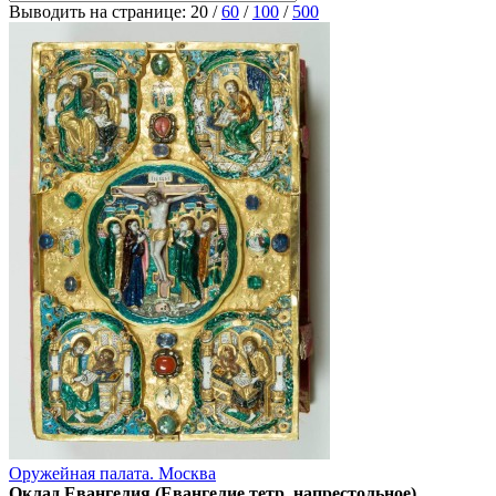
Выводить на странице:
20
/
60
/
100
/
500
Оружейная палата. Москва
Оклад Евангелия (Евангелие тетр, напрестольное)