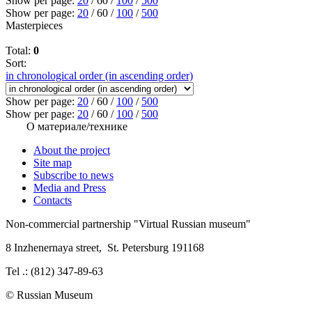
Show per page:
20
/
60
/
100
/
500
Show per page:
20
/
60
/
100
/
500
Masterpieces
Total:
0
Sort:
in chronological order (in ascending order)
Show per page:
20
/
60
/
100
/
500
Show per page:
20
/
60
/
100
/
500
О материале/технике
About the project
Site map
Subscribe to news
Media and Press
Contacts
Non-commercial partnership
"Virtual Russian museum"
8 Inzhenernaya street
,
St. Petersburg 191168
Tel .: (812) 347-89-63
© Russian Museum