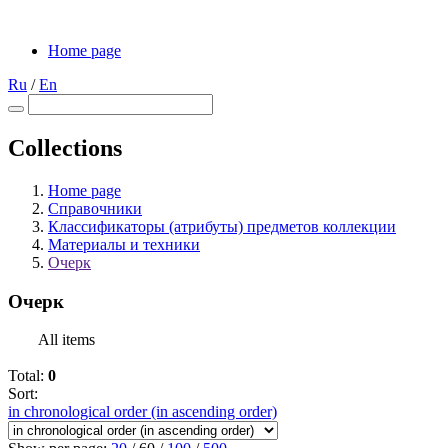
Home page
Ru
/
En
Collections
Home page
Справочники
Классификаторы (атрибуты) предметов коллекции
Материалы и техники
Очерк
Очерк
All items
Total:
0
Sort:
in chronological order (in ascending order)