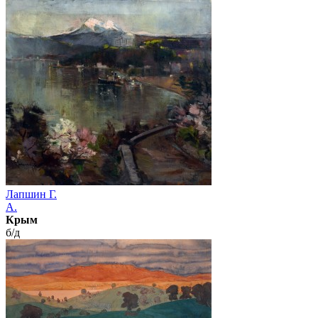
Лапшин Г.
А.
Крым
б/д