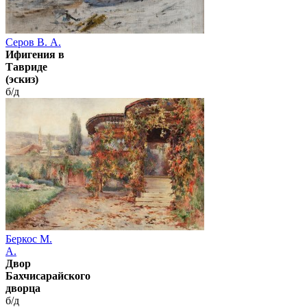
Серов В. А.
Ифигения в
Тавриде
(эскиз)
б/д
Беркос М.
А.
Двор
Бахчисарайского
дворца
б/д