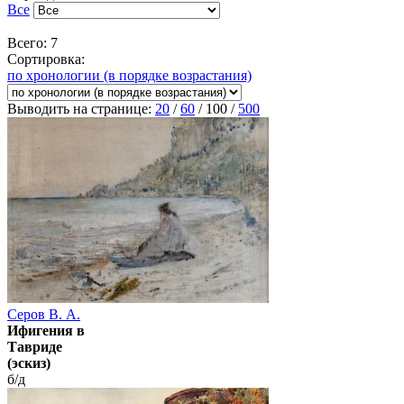
Все
Всего: 7
Сортировка:
по хронологии (в порядке возрастания)
Выводить на странице:
20
/
60
/
100
/
500
Серов В. А.
Ифигения в
Тавриде
(эскиз)
б/д