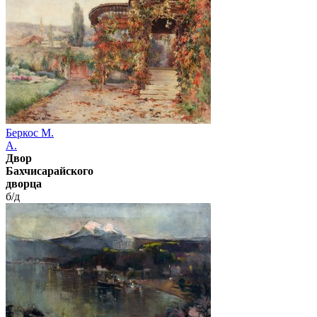
Беркос М.
А.
Двор
Бахчисарайского
дворца
б/д