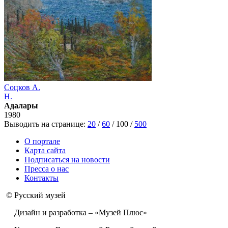
Соцков А.
Н.
Адалары
1980
Выводить на странице:
20
/
60
/
100
/
500
О портале
Карта сайта
Подписаться на новости
Пресса о нас
Контакты
© Русский музей
Дизайн и разработка – «Музей Плюс»