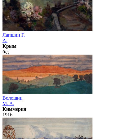
Лапшин Г.
А.
Крым
б/д
Волошин
М. А.
Киммерия
1916