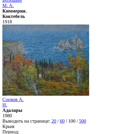
Волошин
М. А.
Киммерия.
Коктебель
1918
Соцков А.
Н.
Адалары
1980
Выводить на странице:
20
/
60
/
100
/
500
Крым
Период: