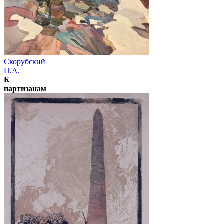
Скорубский
П.А.
К
партизанам