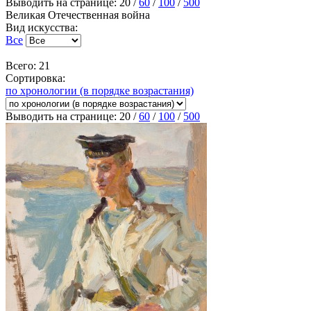
Выводить на странице:
20
/
60
/
100
/
500
Великая Отечественная война
Вид искусства:
Все
Всего: 21
Сортировка:
по хронологии (в порядке возрастания)
Выводить на странице:
20
/
60
/
100
/
500