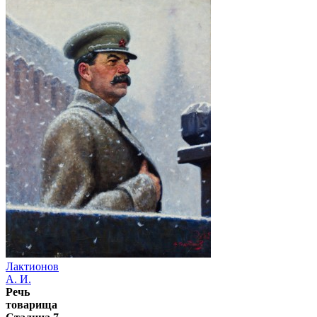
Лактионов
А. И.
Речь
товарища