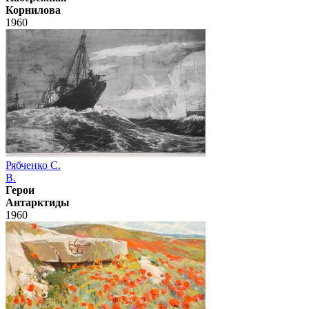
Корнилова
1960
Рябченко С.
В.
Герои
Антарктиды
1960