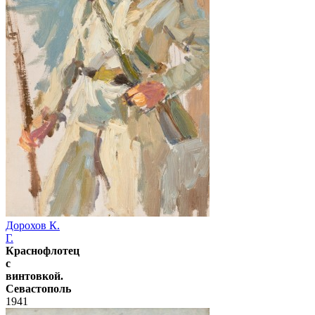
Дорохов К.
Г.
Краснофлотец
с
винтовкой.
Севастополь
1941