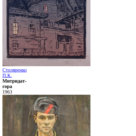
Столяренко
П.К.
Митридат-
гора
1963