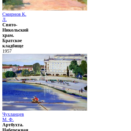
Смирнов К.
Л.
Свято-
Никольский
храм.
Братское
кладбище
1957
Чухланцев
М. Ф.
Артбухта.
Набережная