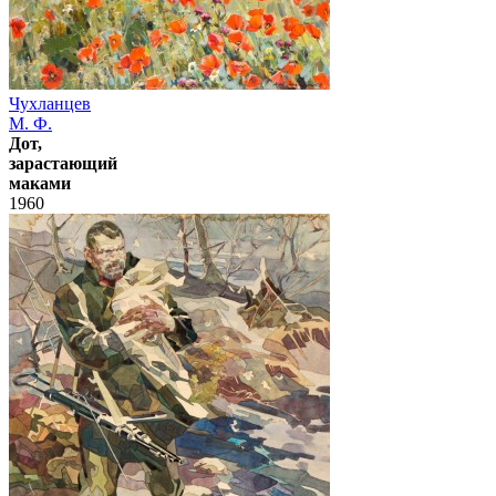
Чухланцев
М. Ф.
Дот,
зарастающий
маками
1960