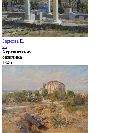
Зернова Е.
С.
Херсонесская
базилика
1946