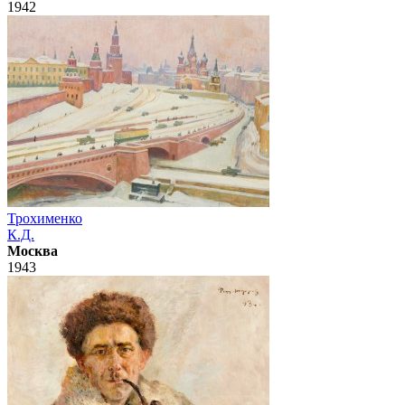
1942
Трохименко
К.Д.
Москва
1943