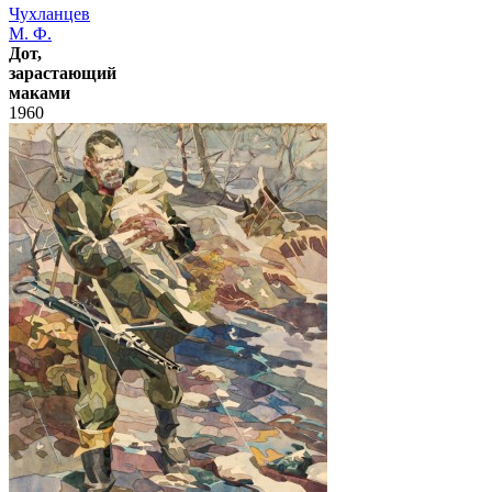
Чухланцев
М. Ф.
Дот,
зарастающий
маками
1960