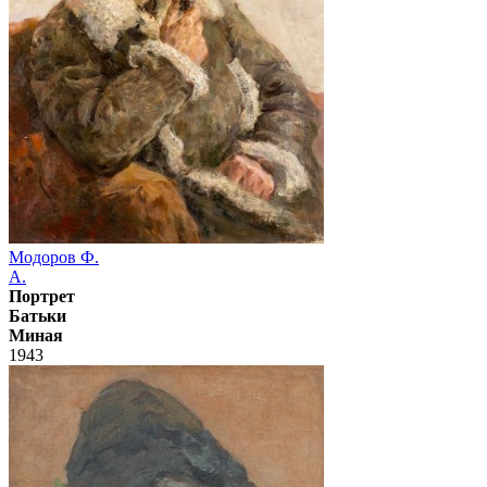
Модоров Ф.
А.
Портрет
Батьки
Миная
1943