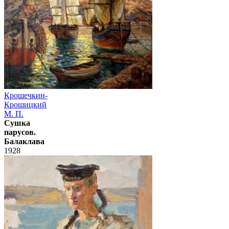
Крошечкин-
Крошицкий
М. П.
Сушка
парусов.
Балаклава
1928