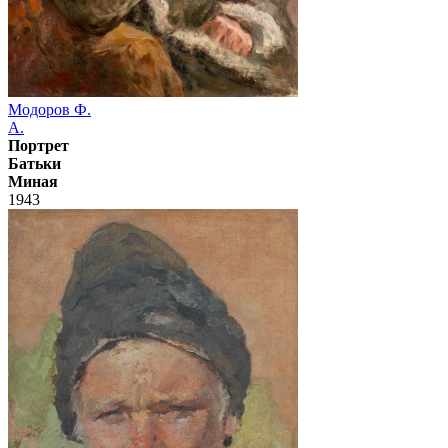
Модоров Ф.
А.
Портрет
Батьки
Миная
1943