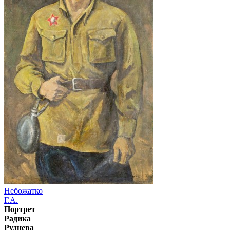
Небожатко
Г.А.
Портрет
Радика
Руднева