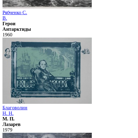
Рябченко С.
В.
Герои
Антарктиды
1960
Благоволин
Н. Н.
М. П.
Лазарев
1979